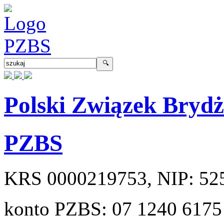
Polski Związek Bryd
PZBS
KRS
0000219753
, NIP:
52
konto PZBS:
07 1240 6175