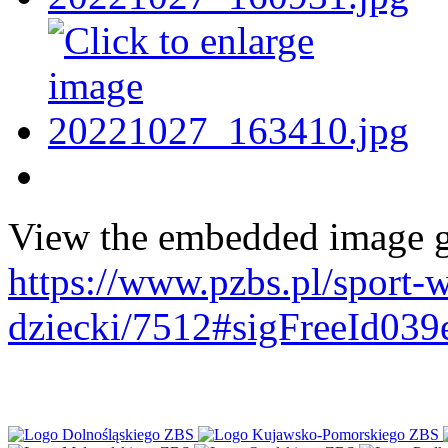
View the embedded image ga
https://www.pzbs.pl/sport-
dziecki/7512#sigFreeId03