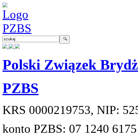
Polski Związek Bryd
PZBS
KRS
0000219753
, NIP:
52
konto PZBS:
07 1240 6175