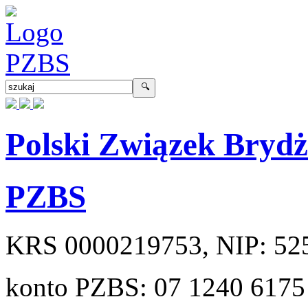
Polski Związek Bryd
PZBS
KRS
0000219753
, NIP:
52
konto PZBS:
07 1240 6175