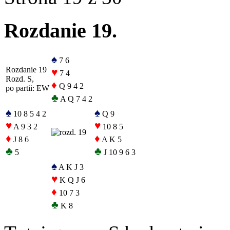
Rozdanie 19.
♠
7 6
Rozdanie 19
♥
7 4
Rozd. S,
♦
Q 9 4 2
po partii: EW
♣
A Q 7 4 2
♠
♠
10 8 5 4 2
Q 9
♥
♥
A 9 3 2
10 8 5
♦
♦
J 8 6
A K 5
♣
♣
5
J 10 9 6 3
♠
A K J 3
♥
K Q J 6
♦
10 7 3
♣
K 8