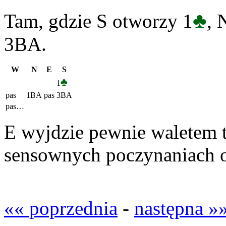
♣
Tam, gdzie S otworzy 1
, 
3BA.
W
N
E
S
♣
1
pas
1BA
pas
3BA
pas…
E wyjdzie pewnie waletem tr
sensownych poczynaniach ob
«« poprzednia
-
następna »