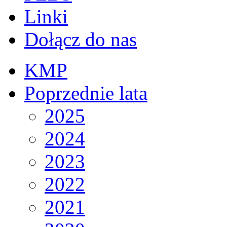
Linki
Dołącz do nas
KMP
Poprzednie lata
2025
2024
2023
2022
2021