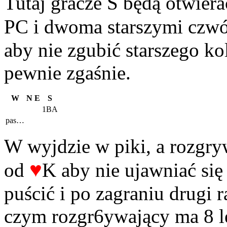
Tutaj gracze S będą otwier
PC i dwoma starszymi czwó
aby nie zgubić starszego kol
pewnie zgaśnie.
W
N
E
S
1BA
pas…
W wyjdzie w piki, a rozgry
♥
od
K aby nie ujawniać się
puścić i po zagraniu drugi 
czym rozgr6ywający ma 8 l