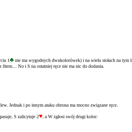
♣
ciu 1
nie ma wygodnych dwukolorówek) i na wielu stołach na tym li
 z fitem… No i S na ostatniej ręce nie ma nic do dodania.
 lew. Jednak i po innym ataku obrona ma mocno związane ręce.
♥
pasuje, S zalicytuje 2
, a W zgłosi swój drugi kolor: