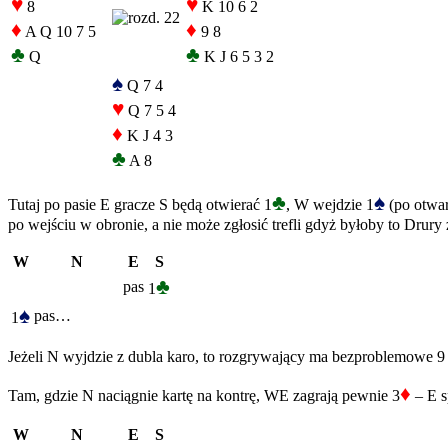
♥
♥
8
K 10 6 2
♦
♦
A Q 10 7 5
9 8
♣
♣
Q
K J 6 5 3 2
♠
Q 7 4
♥
Q 7 5 4
♦
K J 4 3
♣
A 8
♣
♠
Tutaj po pasie E gracze S będą otwierać 1
, W wejdzie 1
(po otwar
po wejściu w obronie, a nie może zgłosić trefli gdyż byłoby to Drury
W
N
E
S
♣
pas
1
♠
pas…
1
Jeżeli N wyjdzie z dubla karo, to rozgrywający ma bezproblemowe 9
♦
Tam, gdzie N naciągnie kartę na kontrę, WE zagrają pewnie 3
– E s
W
N
E
S