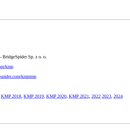
- BridgeSpider Sp. z o. o.
.com/kmp
gespider.com/kmpimp
,
KMP 2018
,
KMP 2019
,
KMP 2020
,
KMP 2021
,
2022
2023
,
2024