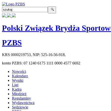
Polski Związek Brydża Sportow
PZBS
KRS
0000219753
, NIP:
525-16-56-918
,
konto PZBS:
07 1240 6175 1111 0000 4577 6692
Nowości
Kalendarz
Wyniki
Ligi
Kadra
Młodzież
Regulaminy
Wydawnictwa
Sędziowie