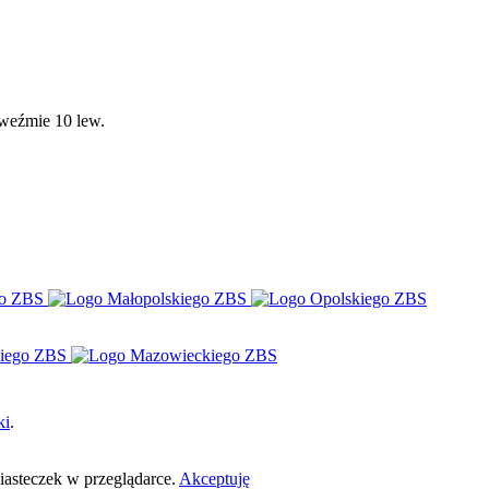
 weźmie 10 lew.
ki
.
ciasteczek w przeglądarce.
Akceptuję