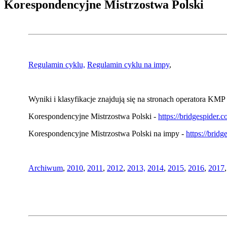
Korespondencyjne Mistrzostwa Polski
Regulamin cyklu,
Regulamin cyklu na impy
,
Wyniki i klasyfikacje znajdują się na stronach operatora KMP 
Korespondencyjne Mistrzostwa Polski -
https://bridgespider
Korespondencyjne Mistrzostwa Polski na impy -
https://brid
Archiwum
,
2010
,
2011
,
2012
,
2013,
2014
,
2015
,
2016
,
2017