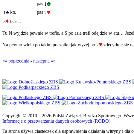
♣
pas
1
♠
♥
ktr.
pas
1
2
♦
pas…
3
Tu N wyjdzie pewnie w trefle, a S po asie trefl odejdzie w atu… Jeż
♥
Na pewno wielu po takim początku jak wyżej po 2
zdecyduje się n
«« poprzednia
-
następna »»
Copyright © 2010—2026 Polski Związek Brydża Sportowego. Wszelki
Informacje o przetwarzaniu danych osobowych (RODO)
.
Ta strona używa ciasteczek dla usprawnienia działania witryny i dla 