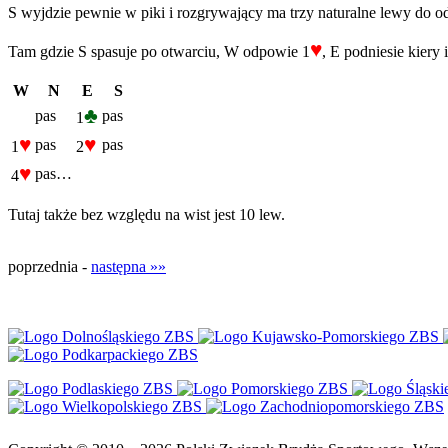
S wyjdzie pewnie w piki i rozgrywający ma trzy naturalne lewy do o
♥
Tam gdzie S spasuje po otwarciu, W odpowie 1
, E podniesie kiery
W
N
E
S
♣
pas
pas
1
♥
♥
pas
pas
1
2
♥
pas…
4
Tutaj także bez względu na wist jest 10 lew.
poprzednia -
następna »»