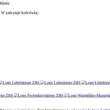
ddania.
 i W zalicytuje końcówkę: