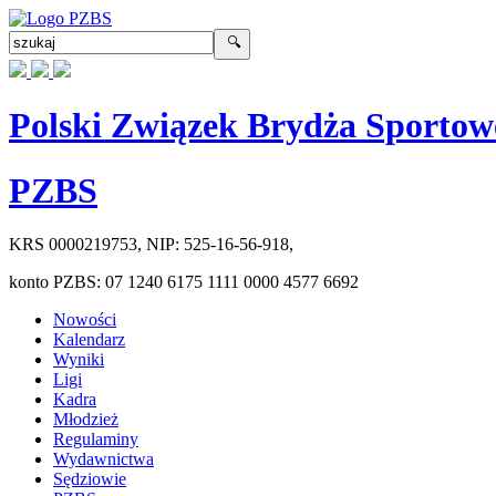
Polski Związek Brydża Sportow
PZBS
KRS
0000219753
, NIP:
525-16-56-918
,
konto PZBS:
07 1240 6175 1111 0000 4577 6692
Nowości
Kalendarz
Wyniki
Ligi
Kadra
Młodzież
Regulaminy
Wydawnictwa
Sędziowie