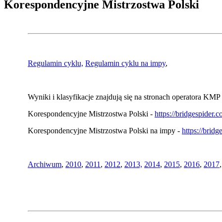
Korespondencyjne Mistrzostwa Polski
Regulamin cyklu,
Regulamin cyklu na impy
,
Wyniki i klasyfikacje znajdują się na stronach operatora KMP 
Korespondencyjne Mistrzostwa Polski -
https://bridgespider
Korespondencyjne Mistrzostwa Polski na impy -
https://brid
Archiwum
,
2010
,
2011
,
2012
,
2013,
2014
,
2015
,
2016
,
2017