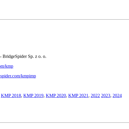
- BridgeSpider Sp. z o. o.
.com/kmp
gespider.com/kmpimp
,
KMP 2018
,
KMP 2019
,
KMP 2020
,
KMP 2021
,
2022
2023
,
2024