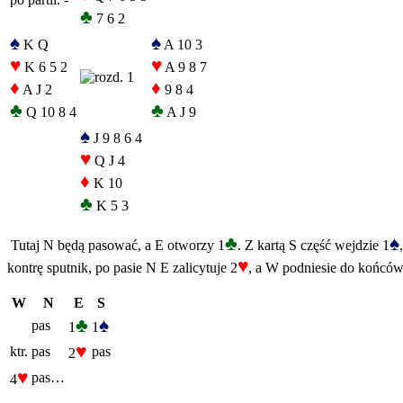
♣
7 6 2
♠
♠
K Q
A 10 3
♥
♥
K 6 5 2
A 9 8 7
♦
♦
A J 2
9 8 4
♣
♣
Q 10 8 4
A J 9
♠
J 9 8 6 4
♥
Q J 4
♦
K 10
♣
K 5 3
♣
♠
Tutaj N będą pasować, a E otworzy 1
. Z kartą S część wejdzie 1
♥
kontrę sputnik, po pasie N E zalicytuje 2
, a W podniesie do końców
W
N
E
S
♣
♠
pas
1
1
♥
ktr.
pas
pas
2
♥
pas…
4