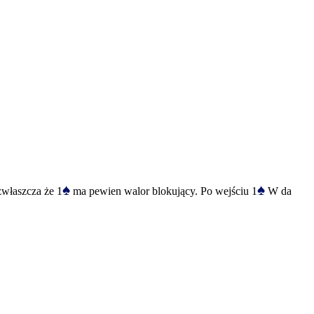
♠
♠
 zwłaszcza że 1
ma pewien walor blokujący. Po wejściu 1
W da