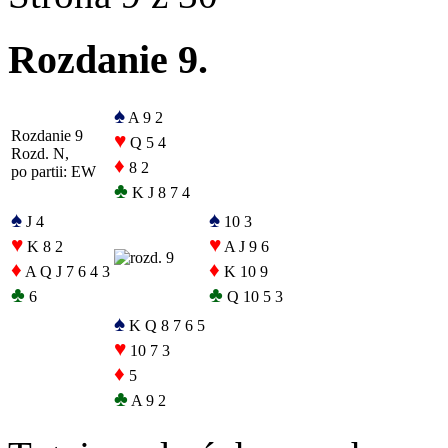
Rozdanie 9.
♠
A 9 2
Rozdanie 9
♥
Q 5 4
Rozd. N,
♦
8 2
po partii: EW
♣
K J 8 7 4
♠
♠
J 4
10 3
♥
♥
K 8 2
A J 9 6
♦
♦
A Q J 7 6 4 3
K 10 9
♣
♣
6
Q 10 5 3
♠
K Q 8 7 6 5
♥
10 7 3
♦
5
♣
A 9 2