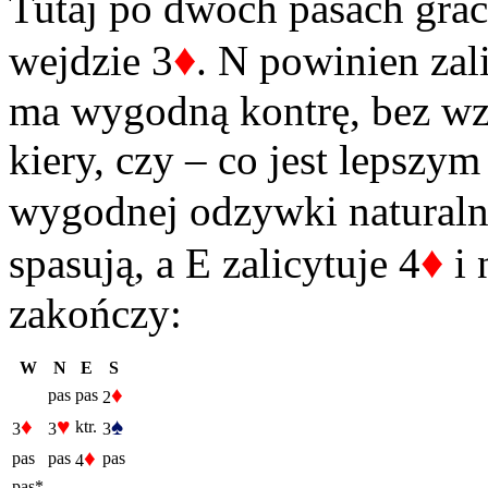
Tutaj po dwóch pasach grac
♦
wejdzie 3
. N powinien zal
ma wygodną kontrę, bez wzg
kiery, czy – co jest lepszy
wygodnej odzywki naturalne
♦
spasują, a E zalicytuje 4
i 
zakończy:
W
N
E
S
♦
pas
pas
2
♦
♥
♠
ktr.
3
3
3
♦
pas
pas
pas
4
pas*