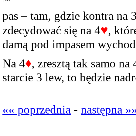
pas – tam, gdzie kontra na 
♥
zdecydować się na 4
, któ
damą pod impasem wychod
♦
Na 4
, zresztą tak samo na 
starcie 3 lew, to będzie nad
«« poprzednia
-
następna »