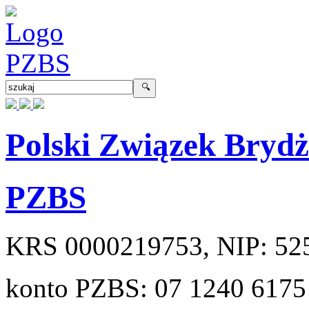
Polski Związek Bryd
PZBS
KRS
0000219753
, NIP:
52
konto PZBS:
07 1240 6175