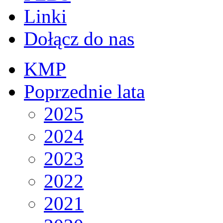
Linki
Dołącz do nas
KMP
Poprzednie lata
2025
2024
2023
2022
2021