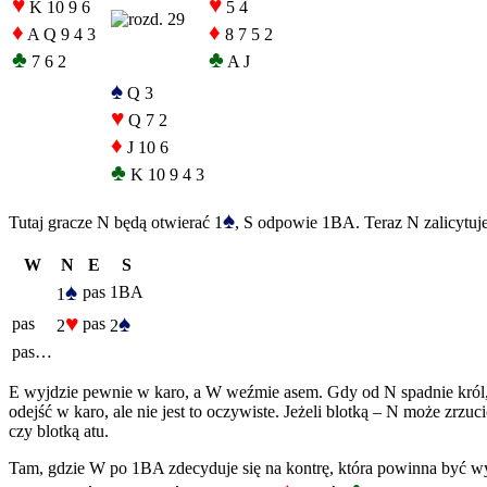
♥
♥
K 10 9 6
5 4
♦
♦
A Q 9 4 3
8 7 5 2
♣
♣
7 6 2
A J
♠
Q 3
♥
Q 7 2
♦
J 10 6
♣
K 10 9 4 3
♠
Tutaj gracze N będą otwierać 1
, S odpowie 1BA. Teraz N zalicytuj
W
N
E
S
♠
pas
1BA
1
♥
♠
pas
pas
2
2
pas…
E wyjdzie pewnie w karo, a W weźmie asem. Gdy od N spadnie król, 
odejść w karo, ale nie jest to oczywiste. Jeżeli blotką – N może zrzu
czy blotką atu.
Tam, gdzie W po 1BA zdecyduje się na kontrę, która powinna być w