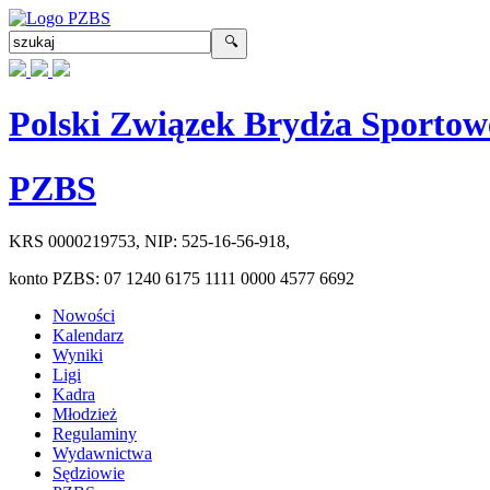
Polski Związek Brydża Sportow
PZBS
KRS
0000219753
, NIP:
525-16-56-918
,
konto PZBS:
07 1240 6175 1111 0000 4577 6692
Nowości
Kalendarz
Wyniki
Ligi
Kadra
Młodzież
Regulaminy
Wydawnictwa
Sędziowie