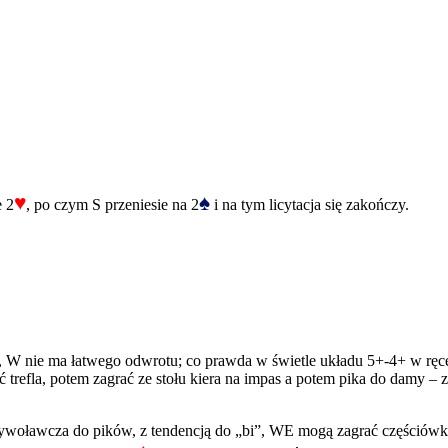
♥
♠
e 2
, po czym S przeniesie na 2
i na tym licytacja się zakończy.
W nie ma łatwego odwrotu; co prawda w świetle układu 5+-4+ w ręce N
cić trefla, potem zagrać ze stołu kiera na impas a potem pika do damy 
ywoławcza do pików, z tendencją do „bi”, WE mogą zagrać częściówk