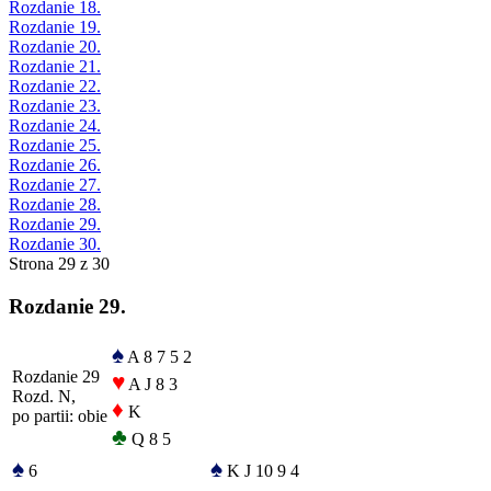
Rozdanie 18.
Rozdanie 19.
Rozdanie 20.
Rozdanie 21.
Rozdanie 22.
Rozdanie 23.
Rozdanie 24.
Rozdanie 25.
Rozdanie 26.
Rozdanie 27.
Rozdanie 28.
Rozdanie 29.
Rozdanie 30.
Strona 29 z 30
Rozdanie 29.
♠
A 8 7 5 2
Rozdanie 29
♥
A J 8 3
Rozd. N,
♦
K
po partii: obie
♣
Q 8 5
♠
♠
6
K J 10 9 4