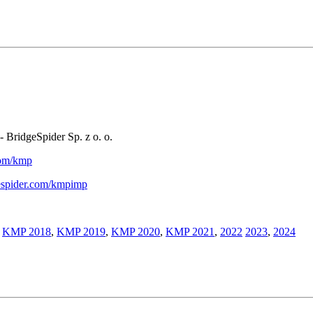
- BridgeSpider Sp. z o. o.
.com/kmp
gespider.com/kmpimp
,
KMP 2018
,
KMP 2019
,
KMP 2020
,
KMP 2021
,
2022
2023
,
2024