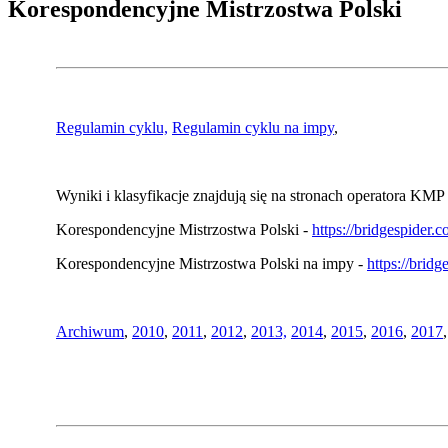
Korespondencyjne Mistrzostwa Polski
Regulamin cyklu,
Regulamin cyklu na impy
,
Wyniki i klasyfikacje znajdują się na stronach operatora KMP 
Korespondencyjne Mistrzostwa Polski -
https://bridgespider
Korespondencyjne Mistrzostwa Polski na impy -
https://brid
Archiwum
,
2010
,
2011
,
2012
,
2013,
2014
,
2015
,
2016
,
2017