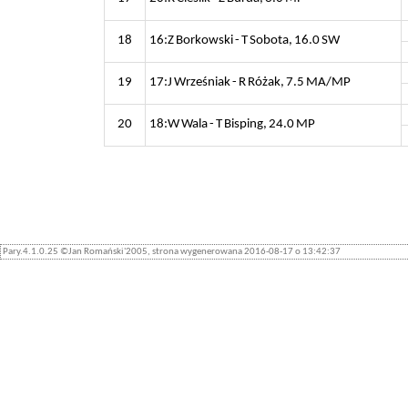
18
16:Z Borkowski - T Sobota, 16.0 SW
19
17:J Wrześniak - R Różak, 7.5 MA/MP
20
18:W Wala - T Bisping, 24.0 MP
Pary.4.1.0.25 ©Jan Romański'2005, strona wygenerowana 2016-08-17 o 13:42:37