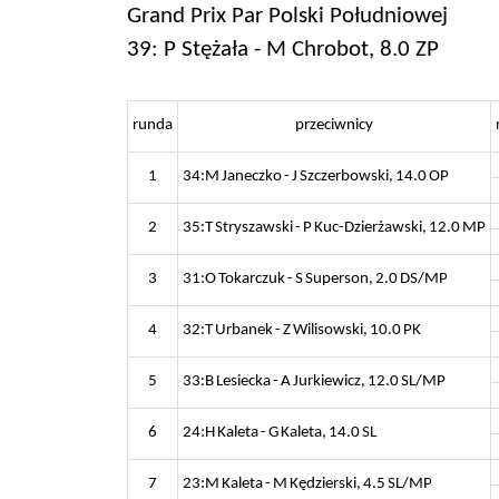
Grand Prix Par Polski Południowej
39: P Stężała - M Chrobot, 8.0 ZP
runda
przeciwnicy
1
34:M Janeczko - J Szczerbowski, 14.0 OP
2
35:T Stryszawski - P Kuc-Dzierżawski, 12.0 MP
3
31:O Tokarczuk - S Superson, 2.0 DS/MP
4
32:T Urbanek - Z Wilisowski, 10.0 PK
5
33:B Lesiecka - A Jurkiewicz, 12.0 SL/MP
6
24:H Kaleta - G Kaleta, 14.0 SL
7
23:M Kaleta - M Kędzierski, 4.5 SL/MP