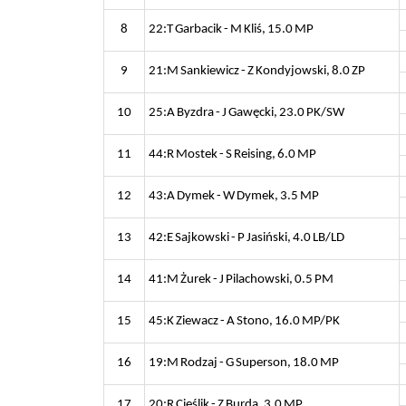
8
22:T Garbacik - M Kliś, 15.0 MP
9
21:M Sankiewicz - Z Kondyjowski, 8.0 ZP
10
25:A Byzdra - J Gawęcki, 23.0 PK/SW
11
44:R Mostek - S Reising, 6.0 MP
12
43:A Dymek - W Dymek, 3.5 MP
13
42:E Sajkowski - P Jasiński, 4.0 LB/LD
14
41:M Żurek - J Pilachowski, 0.5 PM
15
45:K Ziewacz - A Stono, 16.0 MP/PK
16
19:M Rodzaj - G Superson, 18.0 MP
17
20:R Cieślik - Z Burda, 3.0 MP