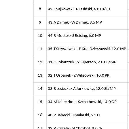
8
42:E Sajkowski - P Jasiński, 4.0 LB/LD
9
43:A Dymek - W Dymek, 3.5 MP
10
44:R Mostek - S Reising, 6.0 MP
11
35:T Stryszawski - P Kuc-Dzierżawski, 12.0 MP
12
31:O Tokarczuk - S Superson, 2.0 DS/MP
13
32:T Urbanek - Z Wilisowski, 10.0 PK
14
33:B Lesiecka - A Jurkiewicz, 12.0 SL/MP
15
34:M Janeczko - J Szczerbowski, 14.0 OP
16
40:P Babecki - J Malarski, 5.5 LD
17
39:P Stężała - M Chrobot, 8.0 ZP