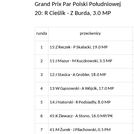
Grand Prix Par Polski Południowej
20: R Cieślik - Z Burda, 3.0 MP
runda
przeciwnicy
1
15:Z Reczek - P Skałacki, 19.0 MP
2
11:J Mazur - M Kuczkowski, 3.5 MP
3
12:J Stasica - A Grobler, 18.0 MP
4
13:W Gąssowski - A Wójcik, 17.0 MP
5
14:J Natorski - R Podsiadły, 8.0 MP
6
45:K Ziewacz - A Stono, 16.0 MP/PK
7
41:M Żurek - J Pilachowski, 0.5 PM