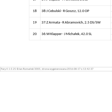
18
38:J Cebulski - R Goszcz, 12.0 OP
19
37:Z Armata - R Abramovich, 2.5 DS/SW
20
36:W Klapper - J Michałek, 42.0 SL
Pary.4.1.0.25 ©Jan Romański'2005, strona wygenerowana 2016-08-17 o 13:42:37