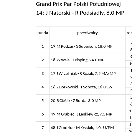
Grand Prix Par Polski Południowej
14: J Natorski - R Podsiadły, 8.0 MP
runda
przeciwnicy
ro
1
19:M Rodzaj - G Superson, 18.0 MP
2
18:W Wala - T Bisping, 24.0 MP
1
3
17:J Wrześniak - R Różak, 7.5 MA/MP
4
16:Z Borkowski - T Sobota, 16.0 SW
5
20:R Cieślik - Z Burda, 3.0 MP
1
6
49:M Grabiec - J Lenkiewicz, 7.5 MP
1
1
7
48:J Grodzka - M Krysiak, 1.0 LU/PM
2