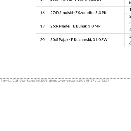
1
18
27:D Smulski - Z Szczudło, 5.0 PK
19
26:R Madej - B Bunar, 3.0 MP
20
30:S Pająk - P Kucharski, 31.0 SW
Pary.4.1.0.25 ©Jan Romański'2005, strona wygenerowana 2016-08-17 o 13:42:37