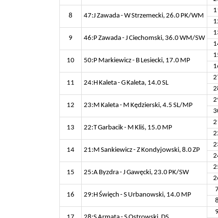
1
8
47:J Zawada - W Strzemecki, 26.0 PK/WM
1
1
9
46:P Zawada - J Ciechomski, 36.0 WM/SW
1
1
10
50:P Markiewicz - B Lesiecki, 17.0 MP
1
2
11
24:H Kaleta - G Kaleta, 14.0 SL
2
2
12
23:M Kaleta - M Kędzierski, 4.5 SL/MP
3
2
13
22:T Garbacik - M Kliś, 15.0 MP
2
2
14
21:M Sankiewicz - Z Kondyjowski, 8.0 ZP
2
2
15
25:A Byzdra - J Gawęcki, 23.0 PK/SW
2
16
29:H Święch - S Urbanowski, 14.0 MP
17
28:S Armata - S Ostrowski, DS