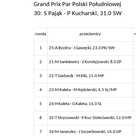
Grand Prix Par Polski Południowej
30: S Pająk - P Kucharski, 31.0 SW
runda
przeciwnicy
r
1
25:A Byzdra - J Gawęcki, 23.0 PK/SW
2
21:M Sankiewicz - Z Kondyjowski, 8.0 ZP
3
22:T Garbacik - M Kliś, 15.0 MP
4
23:M Kaleta - M Kędzierski, 4.5 SL/MP
5
24:H Kaleta - G Kaleta, 14.0 SL
6
35:T Stryszawski - P Kuc-Dzierżawski, 12.0 MP
7
34:M Janeczko - J Szczerbowski, 14.0 OP