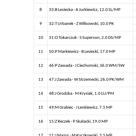
8
33:B Lesiecka - A Jurkiewicz, 12.0 SL/MP
9
32:T Urbanek - Z Wilisowski, 10.0 PK
10
31:O Tokarczuk - S Superson, 2.0 DS/MP
11
50:P Markiewicz - B Lesiecki, 17.0 MP
12
46:P Zawada - J Ciechomski, 36.0 WM/SW
13
47:J Zawada - W Strzemecki, 26.0 PK/WM
14
48:J Grodzka - M Krysiak, 1.0 LU/PM
15
49:M Grabiec - J Lenkiewicz, 7.5 MP
16
15:Z Reczek - P Skałacki, 19.0 MP
17
11:J Mazur - M Kuczkowski, 3.5 MP