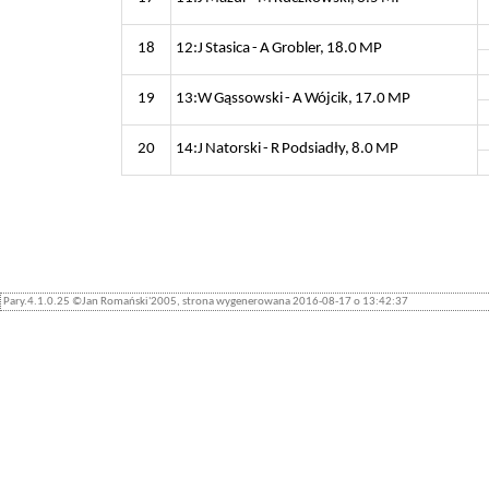
18
12:J Stasica - A Grobler, 18.0 MP
19
13:W Gąssowski - A Wójcik, 17.0 MP
20
14:J Natorski - R Podsiadły, 8.0 MP
Pary.4.1.0.25 ©Jan Romański'2005, strona wygenerowana 2016-08-17 o 13:42:37