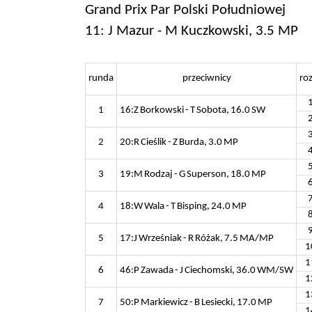
Grand Prix Par Polski Południowej
11: J Mazur - M Kuczkowski, 3.5 MP
runda
przeciwnicy
ro
1
16:Z Borkowski - T Sobota, 16.0 SW
2
20:R Cieślik - Z Burda, 3.0 MP
3
19:M Rodzaj - G Superson, 18.0 MP
4
18:W Wala - T Bisping, 24.0 MP
5
17:J Wrześniak - R Różak, 7.5 MA/MP
1
1
6
46:P Zawada - J Ciechomski, 36.0 WM/SW
1
1
7
50:P Markiewicz - B Lesiecki, 17.0 MP
1