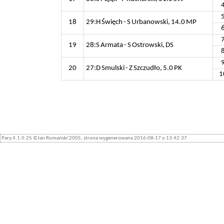
18
29:H Święch - S Urbanowski, 14.0 MP
19
28:S Armata - S Ostrowski, DS
20
27:D Smulski - Z Szczudło, 5.0 PK
1
Pary.4.1.0.25 ©Jan Romański'2005, strona wygenerowana 2016-08-17 o 13:42:37