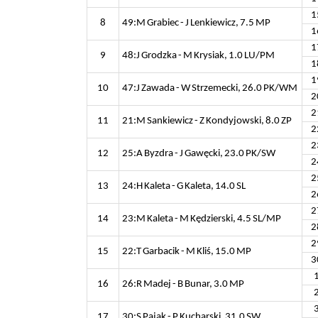
1
8
49:M Grabiec - J Lenkiewicz, 7.5 MP
1
1
9
48:J Grodzka - M Krysiak, 1.0 LU/PM
1
1
10
47:J Zawada - W Strzemecki, 26.0 PK/WM
2
2
11
21:M Sankiewicz - Z Kondyjowski, 8.0 ZP
2
2
12
25:A Byzdra - J Gawęcki, 23.0 PK/SW
2
2
13
24:H Kaleta - G Kaleta, 14.0 SL
2
2
14
23:M Kaleta - M Kędzierski, 4.5 SL/MP
2
2
15
22:T Garbacik - M Kliś, 15.0 MP
3
16
26:R Madej - B Bunar, 3.0 MP
17
30:S Pająk - P Kucharski, 31.0 SW