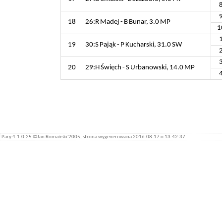
18
26:R Madej - B Bunar, 3.0 MP
1
19
30:S Pająk - P Kucharski, 31.0 SW
20
29:H Święch - S Urbanowski, 14.0 MP
Pary.4.1.0.25 ©Jan Romański'2005, strona wygenerowana 2016-08-17 o 13:42:37