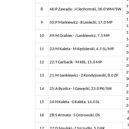
1
8
46:P Zawada - J Ciechomski, 36.0 WM/SW
2
1
9
50:P Markiewicz - B Lesiecki, 17.0 MP
1
1
10
49:M Grabiec - J Lenkiewicz, 7.5 MP
1
2
11
23:M Kaleta - M Kędzierski, 4.5 SL/MP
2
2
12
22:T Garbacik - M Kliś, 15.0 MP
2
2
13
21:M Sankiewicz - Z Kondyjowski, 8.0 ZP
3
2
14
25:A Byzdra - J Gawęcki, 23.0 PK/SW
2
2
15
24:H Kaleta - G Kaleta, 14.0 SL
2
16
28:S Armata - S Ostrowski, DS
17
27:D Smulski - Z Szczudło, 5.0 PK