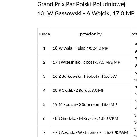
Grand Prix Par Polski Południowej
13: W Gąssowski - A Wójcik, 17.0 MP
runda
przeciwnicy
ro
1
18:W Wala - T Bisping, 24.0 MP
2
17:J Wrześniak - R Różak, 7.5 MA/MP
3
16:Z Borkowski - T Sobota, 16.0 SW
1
4
20:R Cieślik - Z Burda, 3.0 MP
5
19:M Rodzaj - G Superson, 18.0 MP
1
6
48:J Grodzka - M Krysiak, 1.0 LU/PM
1
1
7
47:J Zawada - W Strzemecki, 26.0 PK/WM
1