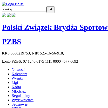
Polski Związek Brydża Sportow
PZBS
KRS
0000219753
, NIP:
525-16-56-918
,
konto PZBS:
07 1240 6175 1111 0000 4577 6692
Nowości
Kalendarz
Wyniki
Ligi
Kadra
Młodzież
Regulaminy
Wydawnictwa
Sędziowie