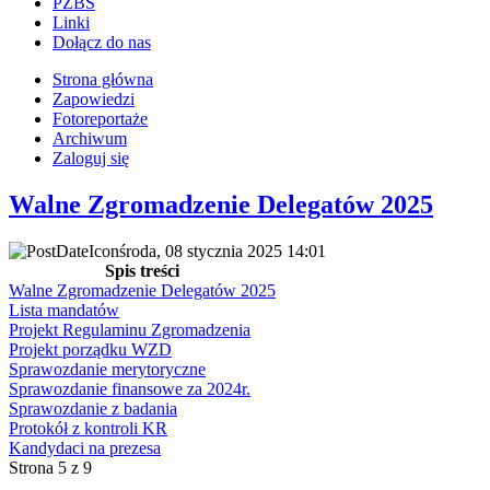
PZBS
Linki
Dołącz do nas
Strona główna
Zapowiedzi
Fotoreportaże
Archiwum
Zaloguj się
Walne Zgromadzenie Delegatów 2025
środa, 08 stycznia 2025 14:01
Spis treści
Walne Zgromadzenie Delegatów 2025
Lista mandatów
Projekt Regulaminu Zgromadzenia
Projekt porządku WZD
Sprawozdanie merytoryczne
Sprawozdanie finansowe za 2024r.
Sprawozdanie z badania
Protokół z kontroli KR
Kandydaci na prezesa
Strona 5 z 9