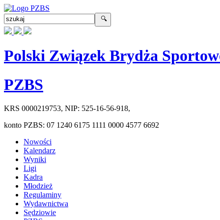
Polski Związek Brydża Sportow
PZBS
KRS
0000219753
, NIP:
525-16-56-918
,
konto PZBS:
07 1240 6175 1111 0000 4577 6692
Nowości
Kalendarz
Wyniki
Ligi
Kadra
Młodzież
Regulaminy
Wydawnictwa
Sędziowie