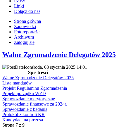
PZBS
Linki
Dołącz do nas
Strona główna
Zapowiedzi
Fotoreportaże
Archiwum
Zaloguj się
Walne Zgromadzenie Delegatów 2025
środa, 08 stycznia 2025 14:01
Spis treści
Walne Zgromadzenie Delegatów 2025
Lista mandatów
Projekt Regulaminu Zgromadzenia
Projekt porządku WZD
Sprawozdanie merytoryczne
Sprawozdanie finansowe za 2024r.
Sprawozdanie z badania
Protokół z kontroli KR
Kandydaci na prezesa
Strona 7 z 9