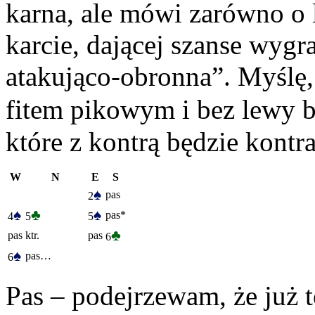
karna, ale mówi zarówno o 
karcie, dającej szanse wygr
atakująco-obronna”. Myślę,
fitem pikowym i bez lewy 
które z kontrą będzie kont
W
N
E
S
♠
pas
2
♠
♣
♠
pas*
4
5
5
♣
pas
ktr.
pas
6
♠
pas…
6
Pas – podejrzewam, że już t