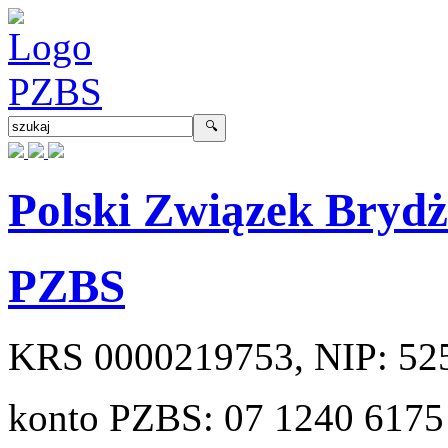
Polski Związek Bryd
PZBS
KRS
0000219753
, NIP:
52
konto PZBS:
07 1240 6175