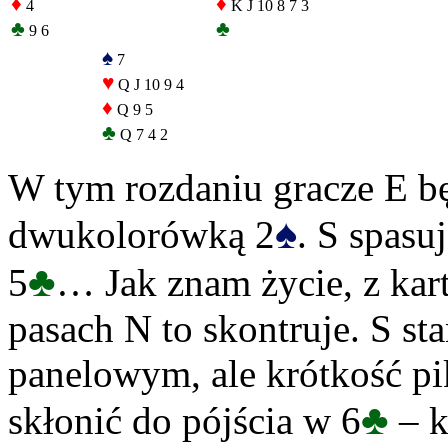
♦
♦
4
K J 10 8 7 3
♣
♣
9 6
♠
7
♥
Q J 10 9 4
♦
Q 9 5
♣
Q 7 4 2
W tym rozdaniu gracze E bę
♠
dwukolorówką 2
. S spasu
♣
5
… Jak znam życie, z kar
pasach N to skontruje. S s
panelowym, ale krótkość pi
♣
skłonić do pójścia w 6
– k