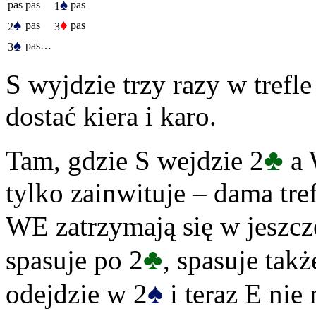
♠
pas
pas
pas
1
♠
♦
pas
pas
2
3
♠
pas…
3
S wyjdzie trzy razy w trefle
dostać kiera i karo.
♣
Tam, gdzie S wejdzie 2
a 
tylko zainwituje – dama tre
WE zatrzymają się w jeszc
♣
spasuje po 2
, spasuje tak
♠
odejdzie w 2
i teraz E ni