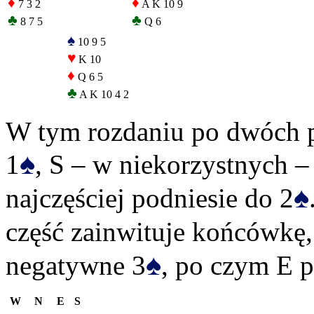
♦
♦
7 3 2
A K 10 9
♣
♣
8 7 5
Q 6
♠
10 9 5
♥
K 10
♦
Q 6 5
♣
A K 10 4 2
W tym rozdaniu po dwóch p
♠
1
, S – w niekorzystnych –
♠
najczęściej podniesie do 2
część zainwituje końcówkę,
♠
negatywne 3
, po czym E 
W
N
E
S