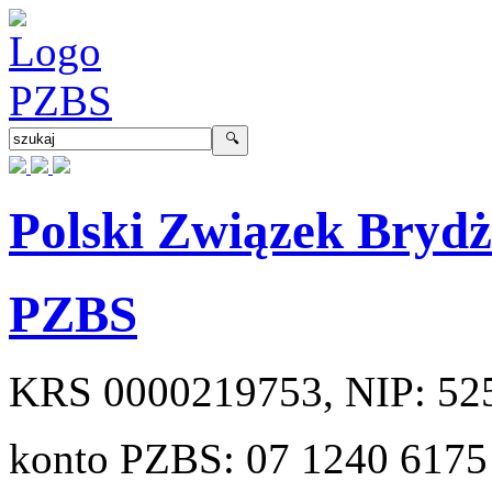
Polski Związek Bryd
PZBS
KRS
0000219753
, NIP:
52
konto PZBS:
07 1240 6175