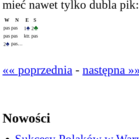
mieć nawet tylko dubla pik:
W
N
E
S
♠
♣
pas
pas
1
2
pas
pas
ktr.
pas
♠
pas…
2
«« poprzednia
-
następna »
Nowości
Sukcesy Polaków w War