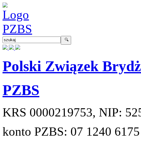
Polski Związek Bryd
PZBS
KRS
0000219753
, NIP:
52
konto PZBS:
07 1240 6175