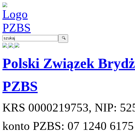
Polski Związek Bryd
PZBS
KRS
0000219753
, NIP:
52
konto PZBS:
07 1240 6175