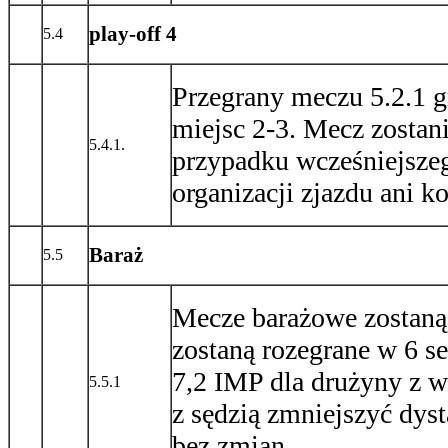
play-off 4
5.4
Przegrany meczu 5.2.1 g
miejsc 2-3. Mecz zostan
5.4.1.
przypadku wcześniejsze
organizacji zjazdu ani k
Baraż
5.5
Mecze barażowe zostaną 
zostaną rozegrane w 6 s
7,2 IMP dla drużyny z w
5.5.1
z sędzią zmniejszyć dys
bez zmian.