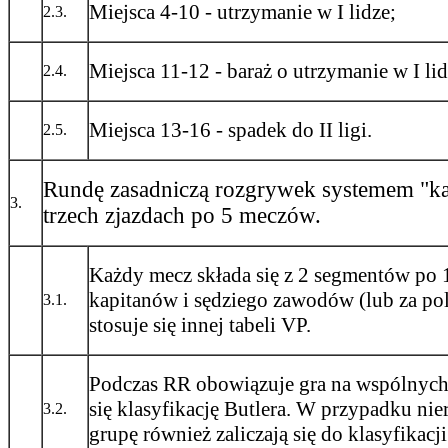
Miejsca 4-10 - utrzymanie w I lidze;
2.3.
Miejsca 11-12 - baraż o utrzymanie w I lid
2.4.
Miejsca 13-16 - spadek do II ligi.
2.5.
Rundę zasadniczą rozgrywek systemem "ka
3.
trzech zjazdach po 5 meczów.
Każdy mecz składa się z 2 segmentów po 
kapitanów i sędziego zawodów (lub za po
3.1.
stosuje się innej tabeli VP.
Podczas RR obowiązuje gra na wspólnych r
się klasyfikację Butlera. W przypadku ni
3.2.
grupę również zaliczają się do klasyfikacji