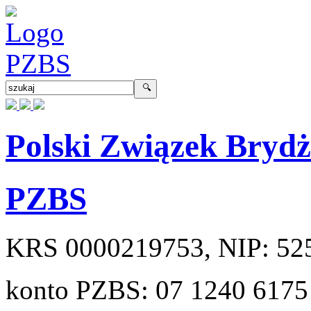
Polski Związek Bryd
PZBS
KRS
0000219753
, NIP:
52
konto PZBS:
07 1240 6175