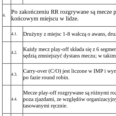
Po zakończeniu RR rozgrywane są mecze pl
4.
końcowym miejscu w lidze.
Drużyny z miejsc 1-8 walczą o awans, dru
4.1.
Każdy mecz play-off składa się z 6 segm
4.2.
sędzią zmniejszyć dystans meczu; w taki
Carry-over (C/O) jest liczone w IMP i w
4.3.
po fazie round robin.
Mecze play-off rozgrywane są różnymi r
poza zjazdami, ze względów organizacyj
4.4.
tasowanymi ręcznie.