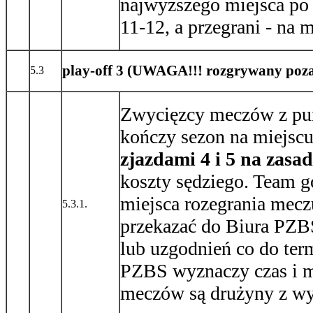
najwyższego miejsca po
11-12, a przegrani - na 
play-off 3
(UWAGA!!! rozgrywany poza 
5.3
Zwycięzcy meczów z punk
kończy sezon na miejscu
zjazdami 4 i 5 na zasa
koszty sędziego. Team 
miejsca rozegrania mecz
5.3.1.
przekazać do Biura PZB
lub uzgodnień co do te
PZBS wyznaczy czas i m
meczów są drużyny z wy