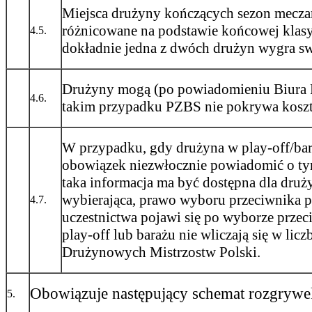
Miejsca drużyny kończących sezon mecza
różnicowane na podstawie końcowej klasyfi
4.5.
dokładnie jedna z dwóch drużyn wygra sw
Drużyny mogą (po powiadomieniu Biura P
4.6.
takim przypadku PZBS nie pokrywa koszt
W przypadku, gdy drużyna w play-off/bar
obowiązek niezwłocznie powiadomić o ty
taka informacja ma być dostępna dla dru
wybierająca, prawo wyboru przeciwnika pr
4.7.
uczestnictwa pojawi się po wyborze prze
play-off lub barażu nie wliczają się w l
Drużynowych Mistrzostw Polski.
Obowiązuje następujący schemat rozgrywek
5.