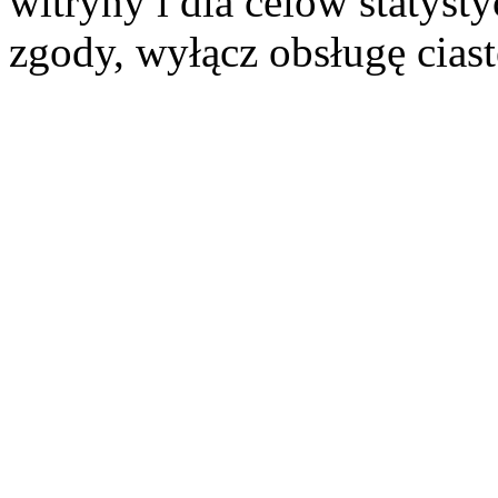
witryny i dla celów statysty
zgody, wyłącz obsługę cias