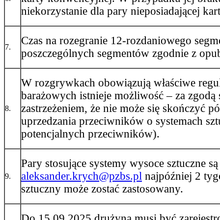
niekorzystanie dla pary nieposiadającej ka
Czas na rozegranie 12-rozdaniowego segm
7.
poszczególnych segmentów zgodnie z op
W rozgrywkach obowiązują właściwe regul
barażowych istnieje możliwość – za zgodą
zastrzeżeniem, że nie może się skończyć p
8.
uprzedzania przeciwników o systemach szt
potencjalnych przeciwników).
Pary stosujące systemy wysoce sztuczne s
aleksander.krych@pzbs.pl
najpóźniej 2 ty
9.
sztuczny może zostać zastosowany.
Do 15.09.2025 drużyna musi być zarejes