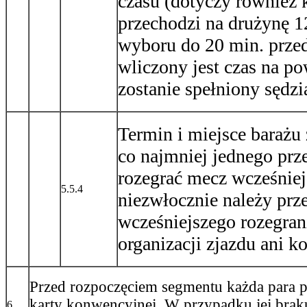
czasu (dotyczy również
przechodzi na drużynę 1
wyboru do 20 min. prze
wliczony jest czas na po
zostanie spełniony sędz
Termin i miejsce barażu
co najmniej jednego prz
rozegrać mecz wcześniej
5.5.4
niezwłocznie należy pr
wcześniejszego rozegra
organizacji zjazdu ani k
Przed rozpoczęciem segmentu każda para 
karty konwencyjnej. W przypadku jej brak
6.