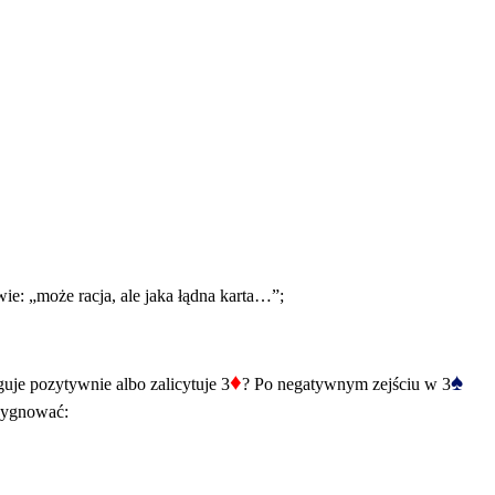
ie: „może racja, ale jaka łądna karta…”;
♦
♠
guje pozytywnie albo zalicytuje 3
? Po negatywnym zejściu w 3
ezygnować: