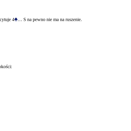
♠
cytuje 4
… S na pewno nie ma na ruszenie.
kości: