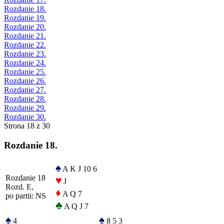
Rozdanie 18.
Rozdanie 19.
Rozdanie 20.
Rozdanie 21.
Rozdanie 22.
Rozdanie 23.
Rozdanie 24.
Rozdanie 25.
Rozdanie 26.
Rozdanie 27.
Rozdanie 28.
Rozdanie 29.
Rozdanie 30.
Strona 18 z 30
Rozdanie 18.
♠
A K J 10 6
Rozdanie 18
♥
J
Rozd. E,
♦
A Q 7
po partii: NS
♣
A Q J 7
♠
♠
4
8 5 3