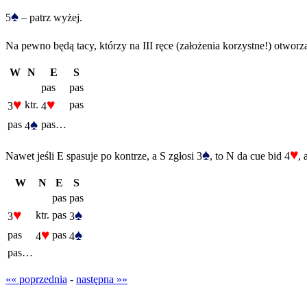
♠
5
– patrz wyżej.
Na pewno będą tacy, którzy na III ręce (założenia korzystne!) otworz
W
N
E
S
pas
pas
♥
♥
ktr.
pas
3
4
♠
pas
pas…
4
♠
♥
Nawet jeśli E spasuje po kontrze, a S zgłosi 3
, to N da cue bid 4
, 
W
N
E
S
pas
pas
♥
♠
ktr.
pas
3
3
♥
♠
pas
pas
4
4
pas…
«« poprzednia
-
następna »»