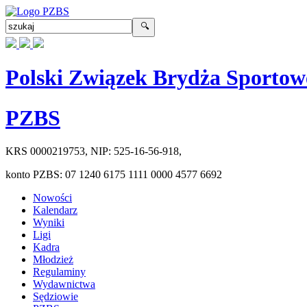
Polski Związek Brydża Sportow
PZBS
KRS
0000219753
, NIP:
525-16-56-918
,
konto PZBS:
07 1240 6175 1111 0000 4577 6692
Nowości
Kalendarz
Wyniki
Ligi
Kadra
Młodzież
Regulaminy
Wydawnictwa
Sędziowie