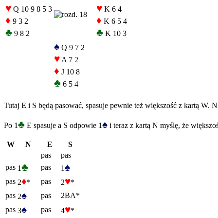
♥
♥
Q 10 9 8 5 3
K 6 4
♦
♦
9 3 2
K 6 5 4
♣
♣
9 8 2
K 10 3
♠
Q 9 7 2
♥
A 7 2
♦
J 10 8
♣
6 5 4
Tutaj E i S będą pasować, spasuje pewnie też większość z kartą W. N
♣
♠
Po 1
E spasuje a S odpowie 1
i teraz z kartą N myślę, że większo
W
N
E
S
pas
pas
♣
♠
pas
pas
1
1
♦
♥
pas
pas
2
*
2
*
♠
pas
pas
2BA*
2
♠
♥
pas
pas
3
4
*