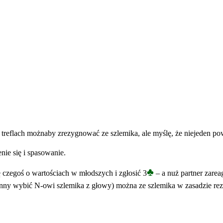
treflach możnaby zrezygnować ze szlemika, ale myślę, że niejeden pow
ie się i spasowanie.
♣
 czegoś o wartościach w młodszych i zgłosić 3
– a nuż partner zarea
winny wybić N-owi szlemika z głowy) można ze szlemika w zasadzie r