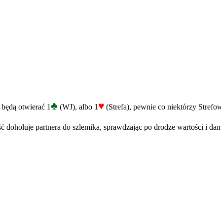
♣
♥
 będą otwierać 1
(WJ), albo 1
(Strefa), pewnie co niektórzy Strefo
ść doholuje partnera do szlemika, sprawdzając po drodze wartości i dam