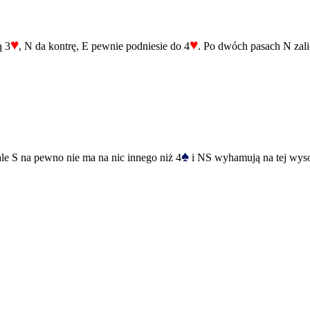
♥
♥
ą 3
, N da kontrę, E pewnie podniesie do 4
. Po dwóch pasach N zali
♠
ale S na pewno nie ma na nic innego niż 4
i NS wyhamują na tej wyso