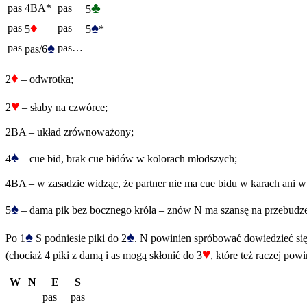
♣
pas
4BA*
pas
5
♦
♠
pas
pas
5
5
*
♠
pas
pas…
pas/6
♦
2
– odwrotka;
♥
2
– słaby na czwórce;
2BA – układ zrównoważony;
♠
4
– cue bid, brak cue bidów w kolorach młodszych;
4BA – w zasadzie widząc, że partner nie ma cue bidu w karach ani w 
♠
5
– dama pik bez bocznego króla – znów N ma szansę na przebudzen
♠
♠
Po 1
S podniesie piki do 2
. N powinien spróbować dowiedzieć się
♥
(chociaż 4 piki z damą i as mogą skłonić do 3
, które też raczej po
W
N
E
S
pas
pas