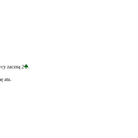
♣
wcy zaczną 2
.
ę atu.