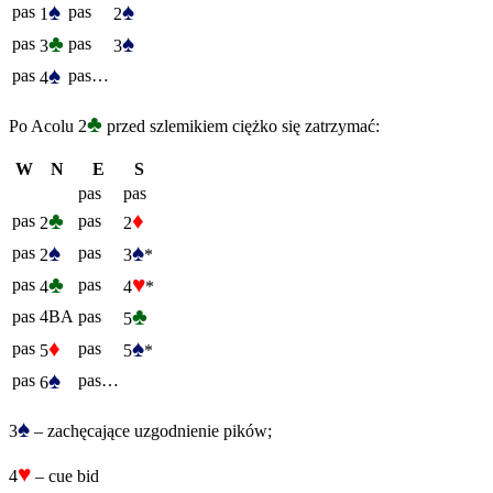
♠
♠
pas
pas
1
2
♣
♠
pas
pas
3
3
♠
pas
pas…
4
♣
Po Acolu 2
przed szlemikiem ciężko się zatrzymać:
W
N
E
S
pas
pas
♣
♦
pas
pas
2
2
♠
♠
pas
pas
2
3
*
♣
♥
pas
pas
4
4
*
♣
pas
4BA
pas
5
♦
♠
pas
pas
5
5
*
♠
pas
pas…
6
♠
3
– zachęcające uzgodnienie pików;
♥
4
– cue bid