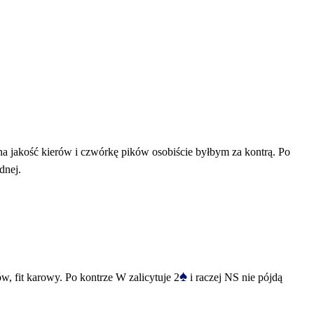
a jakość kierów i czwórkę pików osobiście byłbym za kontrą. Po
ednej.
♠
, fit karowy. Po kontrze W zalicytuje 2
i raczej NS nie pójdą