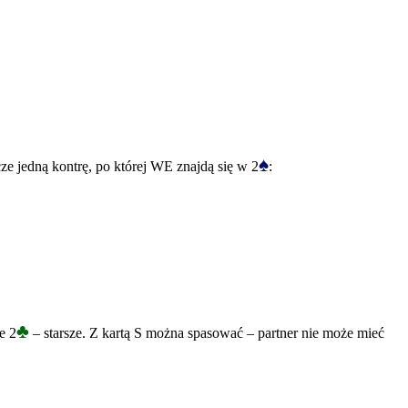
♠
ze jedną kontrę, po której WE znajdą się w 2
:
♣
e 2
– starsze. Z kartą S można spasować – partner nie może mieć