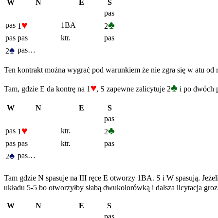
W
N
E
S
pas
♥
♣
pas
1BA
1
2
pas
pas
ktr.
pas
♠
pas…
2
Ten kontrakt można wygrać pod warunkiem że nie zgra się w atu od r
♥
♣
Tam, gdzie E da kontrę na 1
, S zapewne zalicytuje 2
i po dwóch p
W
N
E
S
pas
♥
♣
pas
ktr.
1
2
pas
pas
ktr.
pas
♠
pas…
2
Tam gdzie N spasuje na III ręce E otworzy 1BA. S i W spasują. Jeżeli
układu 5-5 bo otworzyłby słabą dwukolorówką i dalsza licytacja grozi 
W
N
E
S
pas