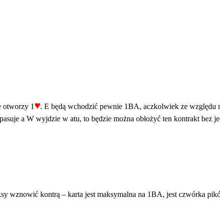
♥
e otworzy 1
. E będą wchodzić pewnie 1BA, aczkolwiek ze względu n
 spasuje a W wyjdzie w atu, to będzie można obłożyć ten kontrakt bez j
sy wznowić kontrą – karta jest maksymalna na 1BA, jest czwórka pików