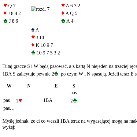
♥
♥
Q 7
A 6 3 2
♦
♦
J 8 4 2
A Q 5
♣
♣
J 8 6
A 4
♠
A
♥
J 10
♦
K 10 9 7
♣
10 9 7 5 3 2
Tutaj gracze S i W będą pasować, a z kartą N niejeden na trzeciej ręc
♣
1BA S zalicytuje pewnie 2
, po czym W i N spasują. Jeżeli teraz E
W
N
E
S
pas
♥
♣
pas
1BA
1
2
pas…
Myślę jednak, że ci co weszli 1BA teraz na wygasającej mogą na mak
wyżej: