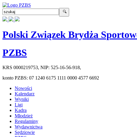
Polski Związek Brydża Sportow
PZBS
KRS
0000219753
, NIP:
525-16-56-918
,
konto PZBS:
07 1240 6175 1111 0000 4577 6692
Nowości
Kalendarz
Wyniki
Ligi
Kadra
Młodzież
Regulaminy
Wydawnictwa
Sędziowie