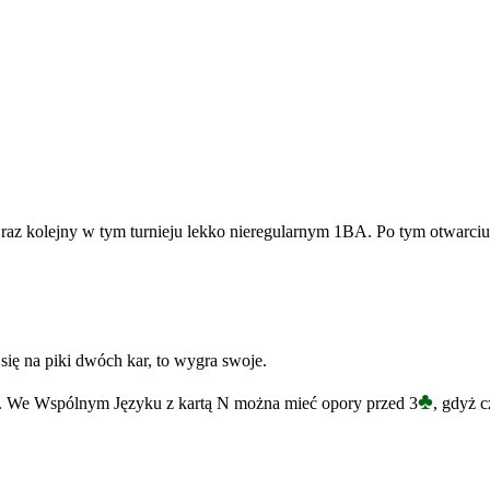
 raz kolejny w tym turnieju lekko nieregularnym 1BA. Po tym otwarciu
się na piki dwóch kar, to wygra swoje.
♣
. We Wspólnym Języku z kartą N można mieć opory przed 3
, gdyż 