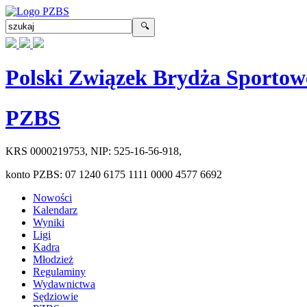
Polski Związek Brydża Sportow
PZBS
KRS
0000219753
, NIP:
525-16-56-918
,
konto PZBS:
07 1240 6175 1111 0000 4577 6692
Nowości
Kalendarz
Wyniki
Ligi
Kadra
Młodzież
Regulaminy
Wydawnictwa
Sędziowie