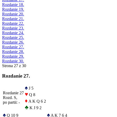
Rozdanie 18.
Rozdanie 19.
Rozdanie 20.
Rozdanie 21.
Rozdanie 22.
Rozdanie 23.
Rozdanie 24.
Rozdanie 25.
Rozdanie 26.
Rozdanie 27.
Rozdanie 28.
Rozdanie 29.
Rozdanie 30.
Strona 27 z 30
Rozdanie 27.
♠
J 5
Rozdanie 27
♥
Q 8
Rozd. S,
♦
A K Q 6 2
po partii: -
♣
K J 9 2
♠
♠
Q 10 9
A K 7 6 4