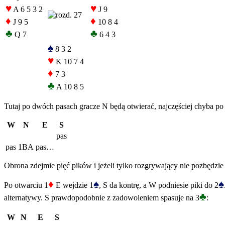
♥
♥
A 6 5 3 2
J 9
♦
♦
J 9 5
10 8 4
♣
♣
Q 7
6 4 3
♠
8 3 2
♥
K 10 7 4
♦
7 3
♣
A 10 8 5
Tutaj po dwóch pasach gracze N będą otwierać, najczęściej chyba po
W
N
E
S
pas
pas
1BA
pas…
Obrona zdejmie pięć pików i jeżeli tylko rozgrywający nie pozbędzie 
♦
♠
♠
Po otwarciu 1
E wejdzie 1
, S da kontrę, a W podniesie piki do 2
♣
alternatywy. S prawdopodobnie z zadowoleniem spasuje na 3
:
W
N
E
S