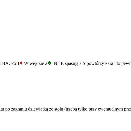
♦
♣
 1BA. Po 1
W wejdzie 2
, N i E spasują a S powtórzy kara i to pewn
tu po zagraniu dziewiątką ze stołu (trzeba tylko przy ewentualnym prze