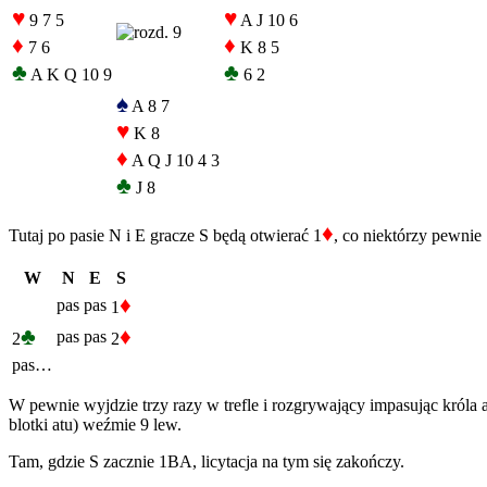
♥
♥
9 7 5
A J 10 6
♦
♦
7 6
K 8 5
♣
♣
A K Q 10 9
6 2
♠
A 8 7
♥
K 8
♦
A Q J 10 4 3
♣
J 8
♦
Tutaj po pasie N i E gracze S będą otwierać 1
, co niektórzy pewnie
W
N
E
S
♦
pas
pas
1
♣
♦
pas
pas
2
2
pas…
W pewnie wyjdzie trzy razy w trefle i rozgrywający impasując króla a
blotki atu) weźmie 9 lew.
Tam, gdzie S zacznie 1BA, licytacja na tym się zakończy.