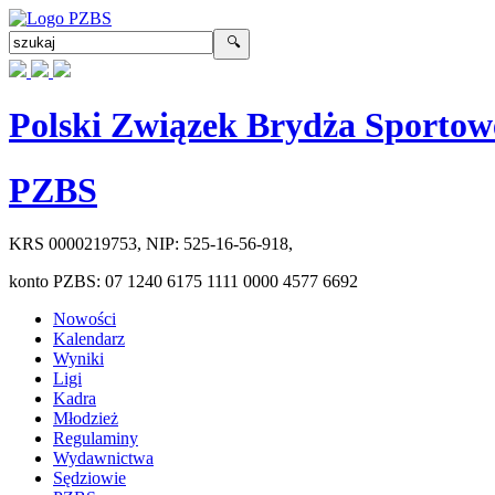
Polski Związek Brydża Sportow
PZBS
KRS
0000219753
, NIP:
525-16-56-918
,
konto PZBS:
07 1240 6175 1111 0000 4577 6692
Nowości
Kalendarz
Wyniki
Ligi
Kadra
Młodzież
Regulaminy
Wydawnictwa
Sędziowie