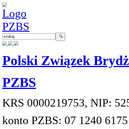
Polski Związek Bryd
PZBS
KRS
0000219753
, NIP:
52
konto PZBS:
07 1240 6175