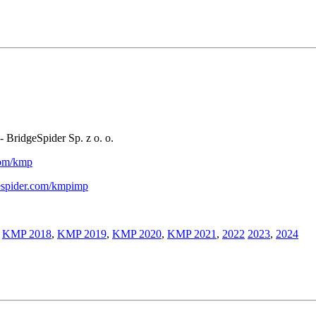
- BridgeSpider Sp. z o. o.
.com/kmp
gespider.com/kmpimp
,
KMP 2018
,
KMP 2019
,
KMP 2020
,
KMP 2021
,
2022
2023
,
2024