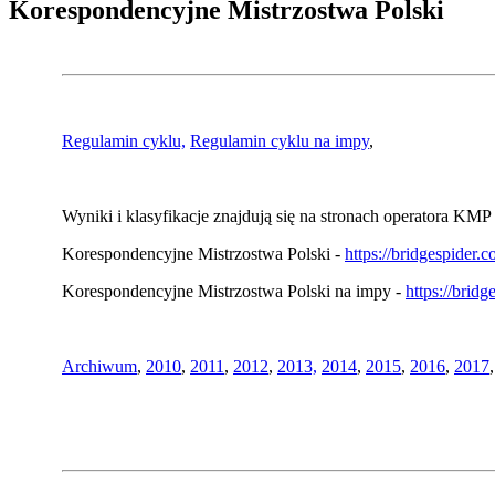
Korespondencyjne Mistrzostwa Polski
Regulamin cyklu,
Regulamin cyklu na impy
,
Wyniki i klasyfikacje znajdują się na stronach operatora KMP 
Korespondencyjne Mistrzostwa Polski -
https://bridgespider
Korespondencyjne Mistrzostwa Polski na impy -
https://brid
Archiwum
,
2010
,
2011
,
2012
,
2013,
2014
,
2015
,
2016
,
2017