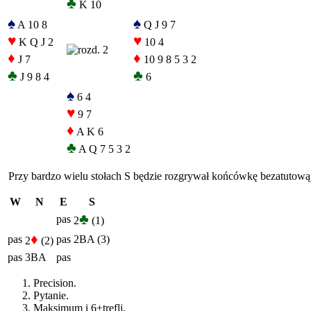
♣
K 10
♠
♠
A 10 8
Q J 9 7
♥
♥
K Q J 2
10 4
♦
♦
J 7
10 9 8 5 3 2
♣
♣
J 9 8 4
6
♠
6 4
♥
9 7
♦
A K 6
♣
A Q 7 5 3 2
Przy bardzo wielu stołach S będzie rozgrywał końcówkę bezatutową po
W
N
E
S
♣
pas
2
(1)
♦
pas
pas
2BA (3)
2
(2)
pas
3BA
pas
Precision.
Pytanie.
Maksimum i 6+trefli.