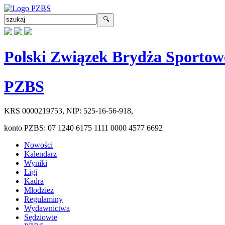
Polski Związek Brydża Sportow
PZBS
KRS
0000219753
, NIP:
525-16-56-918
,
konto PZBS:
07 1240 6175 1111 0000 4577 6692
Nowości
Kalendarz
Wyniki
Ligi
Kadra
Młodzież
Regulaminy
Wydawnictwa
Sędziowie