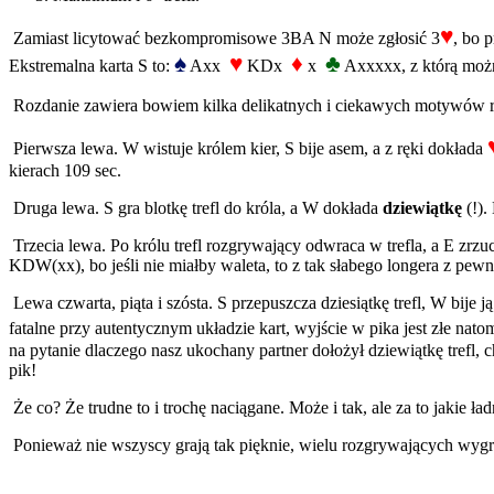
♥
Zamiast licytować bezkompromisowe 3BA N może zgłosić 3
, bo 
♠
♥
♦
♣
Ekstremalna karta S to:
Axx
KDx
x
Axxxxx, z którą można
Rozdanie zawiera bowiem kilka delikatnych i ciekawych motywów
Pierwsza lewa. W wistuje królem kier, S bije asem, a z ręki dokłada
kierach 109 sec.
Druga lewa. S gra blotkę trefl do króla, a W dokłada
dziewiątkę
(!)
Trzecia lewa. Po królu trefl rozgrywający odwraca w trefla, a E zrzu
KDW(xx), bo jeśli nie miałby waleta, to z tak słabego longera z pewn
Lewa czwarta, piąta i szósta. S przepuszcza dziesiątkę trefl, W bije 
fatalne przy autentycznym układzie kart, wyjście w pika jest złe nat
na pytanie dlaczego nasz ukochany partner dołożył dziewiątkę trefl,
pik!
Że co? Że trudne to i trochę naciągane. Może i tak, ale za to jakie ład
Ponieważ nie wszyscy grają tak pięknie, wielu rozgrywających wyg