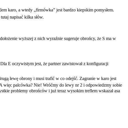
nglem karo, a wtedy „firmówka” jest bardzo kiepskim pomysłem.
utaj napisać kilka słów.
dołożenie wyższej z nich wyraźnie sugeruje obrońcy, że S ma w
Dla E oczywistym jest, że partner zawistował z konfiguracji
drugą lewę obrony i musi trafić w co odejść. Zagranie w karo jest
 więc palcówka? Nie! Wróćmy do lewy nr 2 i odpowiedzmy sobie
zystkie problemy obrońców i już teraz wysokim treflem wskazał asa