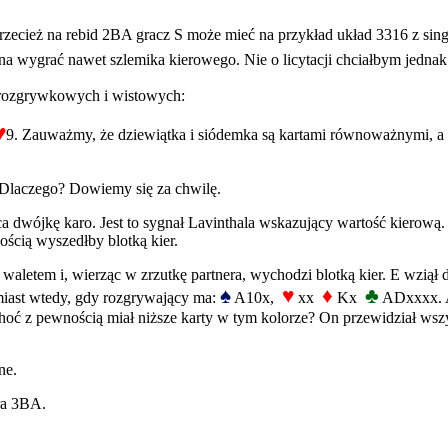
przecież na rebid 2BA gracz S może mieć na przykład układ 3316 z si
 wygrać nawet szlemika kierowego. Nie o licytacji chciałbym jednak t
 rozgrywkowych i wistowych:
♥
9. Zauważmy, że dziewiątka i siódemka są kartami równoważnymi, a 
. Dlaczego? Dowiemy się za chwilę.
ca dwójkę karo. Jest to sygnał Lavinthala wskazujący wartość kierową. 
ością wyszedłby blotką kier.
ją waletem i, wierząc w zrzutkę partnera, wychodzi blotką kier. E wziął 
♠
♥
♦
♣
omiast wtedy, gdy rozgrywający ma:
A10x,
xx
Kx
ADxxxx. A
 choć z pewnością miał niższe karty w tym kolorze? On przewidział ws
ne.
ra 3BA.