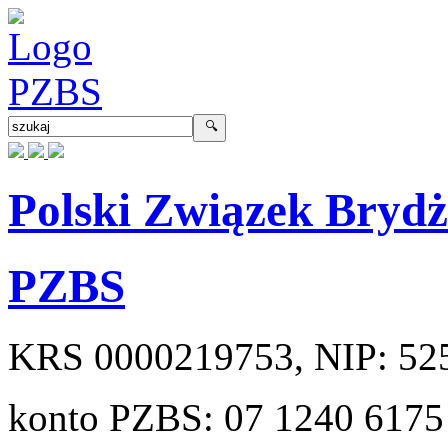
Polski Związek Bryd
PZBS
KRS
0000219753
, NIP:
52
konto PZBS:
07 1240 6175