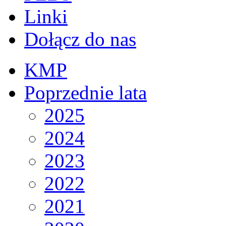
Linki
Dołącz do nas
KMP
Poprzednie lata
2025
2024
2023
2022
2021