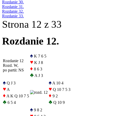
Rozdanie 30.
Rozdanie 31.
Rozdanie 32.
Rozdanie 33.
Strona 12 z 33
Rozdanie 12.
♠
K 7 6 5
Rozdanie 12
♥
K J 8
Rozd. W,
♦
8 6 3
po partii: NS
♣
A J 3
♠
♠
Q J 3
A 10 4
♥
♥
A
Q 10 7 5 3
♦
♦
A K Q 10 7 5
9 2
♣
♣
6 5 4
Q 10 9
♠
9 8 2