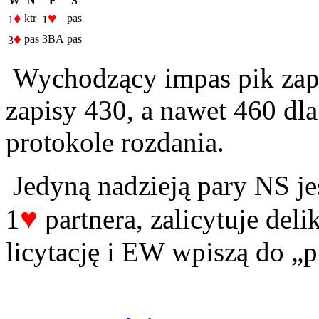
W
N
E
S
♦
♥
ktr
pas
1
1
♦
pas
3BA
pas
3
Wychodzący impas pik zap
zapisy 430, a nawet 460 d
protokole rozdania.
Jedyną nadzieją pary NS jes
♥
1
partnera, zalicytuje deli
licytację i EW wpiszą do „p