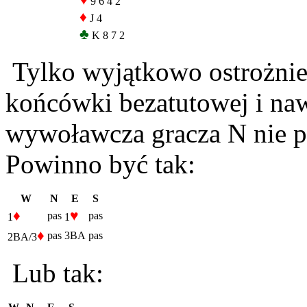
♥
9 6 4 2
♦
J 4
♣
K 8 7 2
Tylko wyjątkowo ostrożnie 
końcówki bezatutowej i na
wywoławcza gracza N nie p
Powinno być tak:
W
N
E
S
♦
♥
pas
pas
1
1
♦
pas
3BA
pas
2BA/3
Lub tak: