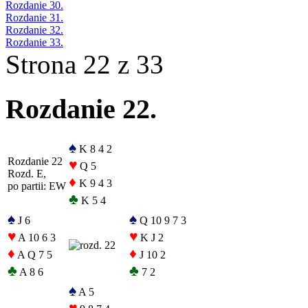
Rozdanie 30.
Rozdanie 31.
Rozdanie 32.
Rozdanie 33.
Strona 22 z 33
Rozdanie 22.
♠
K 8 4 2
Rozdanie 22
♥
Q 5
Rozd. E,
♦
K 9 4 3
po partii: EW
♣
K 5 4
♠
♠
J 6
Q 10 9 7 3
♥
♥
A 10 6 3
K J 2
♦
♦
A Q 7 5
J 10 2
♣
♣
A 8 6
7 2
♠
A 5