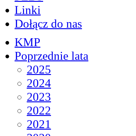
Linki
Dołącz do nas
KMP
Poprzednie lata
2025
2024
2023
2022
2021