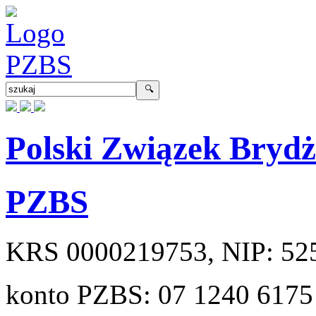
Polski Związek Bryd
PZBS
KRS
0000219753
, NIP:
52
konto PZBS:
07 1240 6175