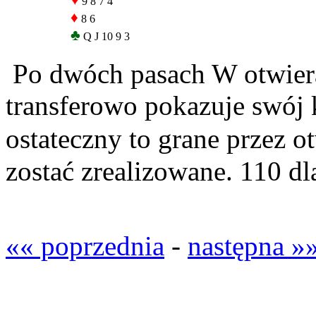
♥
9 8 7 4
♦
8 6
♣
Q J 10 9 3
Po dwóch pasach W otwiera
transferowo pokazuje swój 
ostateczny to grane przez o
zostać zrealizowane. 110 d
«« poprzednia
-
następna »