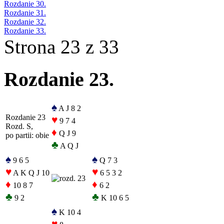
Rozdanie 30.
Rozdanie 31.
Rozdanie 32.
Rozdanie 33.
Strona 23 z 33
Rozdanie 23.
♠
A J 8 2
Rozdanie 23
♥
9 7 4
Rozd. S,
♦
Q J 9
po partii: obie
♣
A Q J
♠
♠
9 6 5
Q 7 3
♥
♥
A K Q J 10
6 5 3 2
♦
♦
10 8 7
6 2
♣
♣
9 2
K 10 6 5
♠
K 10 4