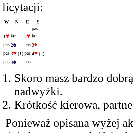
licytacji:
W
N
E
S
pas
♥
♥
ktr
ktr
1
2
♠
♦
pas
pas
2
3
♥
♥
pas
pas
3
(1)
4
(2)
♠
pas
pas
4
Skoro masz bardzo dobrą
nadwyżki.
Krótkość kierowa, partn
Ponieważ opisana wyżej akc