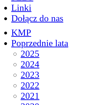
Linki
Dołącz do nas
KMP
Poprzednie lata
2025
2024
2023
2022
2021