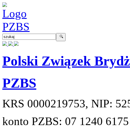
Polski Związek Bryd
PZBS
KRS
0000219753
, NIP:
52
konto PZBS:
07 1240 6175