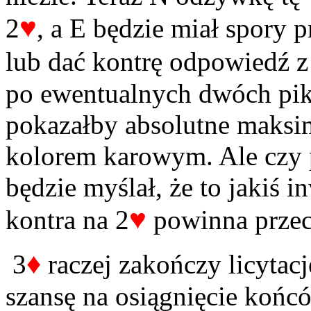
♥
2
, a E będzie miał spory 
lub dać kontrę odpowiedź z
po ewentualnych dwóch pik
pokazałby absolutne maksi
kolorem karowym. Ale czy 
będzie myślał, że to jakiś 
♥
kontra na 2
powinna przeci
♦
3
raczej zakończy licytac
szansę na osiągnięcie końcó