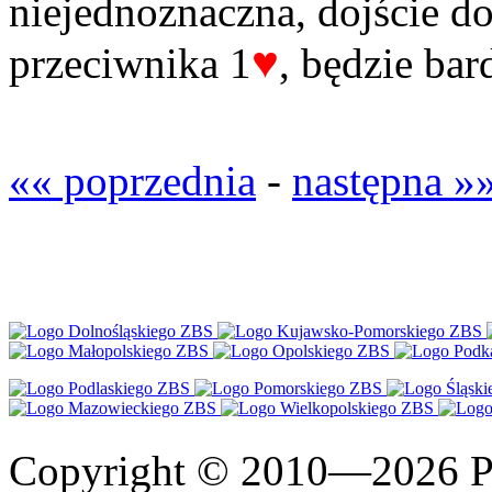
niejednoznaczna, dojście d
♥
przeciwnika 1
, będzie bar
«« poprzednia
-
następna »
Copyright © 2010—2026 Po