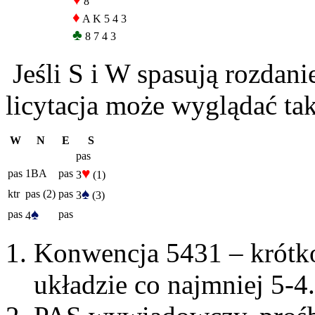
♥
8
♦
A K 5 4 3
♣
8 7 4 3
Jeśli S i W spasują rozdani
licytacja może wyglądać tak
W
N
E
S
pas
♥
pas
1BA
pas
3
(1)
♠
ktr
pas (2)
pas
3
(3)
♠
pas
pas
4
Konwencja 5431 – krótko
układzie co najmniej 5-4.