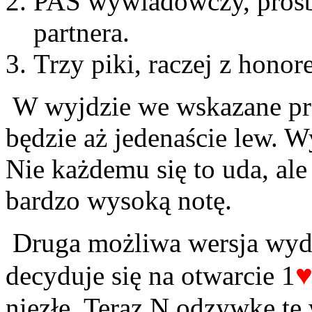
PAS wywiadowczy, prośb
partnera.
Trzy piki, raczej z honor
W wyjdzie we wskazane prze
będzie aż jedenaście lew. W
Nie każdemu się to uda, al
bardzo wysoką notę.
Druga możliwa wersja wydar
decyduje się na otwarcie 1
niezłe. Teraz N odzywkę t