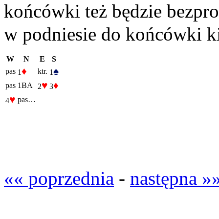
końcówki też będzie bezpro
w podniesie do końcówki ki
W
N
E
S
♦
♠
pas
ktr.
1
1
♥
♦
pas
1BA
2
3
♥
pas…
4
«« poprzednia
-
następna »