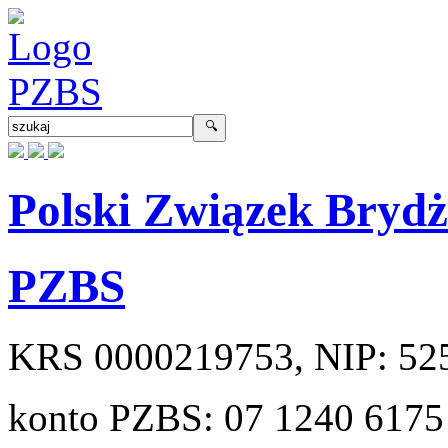
Polski Związek Bryd
PZBS
KRS
0000219753
, NIP:
52
konto PZBS:
07 1240 6175