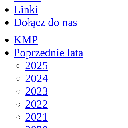
Linki
Dołącz do nas
KMP
Poprzednie lata
2025
2024
2023
2022
2021