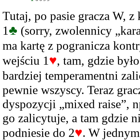
Tutaj, po pasie gracza W, z
♣
1
(sorry, zwolennicy „kar
ma kartę z pogranicza kontr
♥
wejściu 1
, tam, gdzie było
bardziej temperamentni zali
pewnie wszyscy. Teraz gracz
dyspozycji „mixed raise”, n
go zalicytuje, a tam gdzie n
♥
podniesie do 2
. W jednym