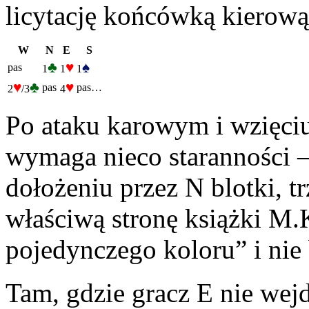
licytację końcówką kierow
W
N
E
S
♣
♥
♠
pas
1
1
1
♥
♣
♥
pas
pas…
2
/3
4
Po ataku karowym i wzięci
wymaga nieco staranności – 
dołożeniu przez N blotki, t
właściwą stronę książki M
pojedynczego koloru” i ni
Tam, gdzie gracz E nie wejd