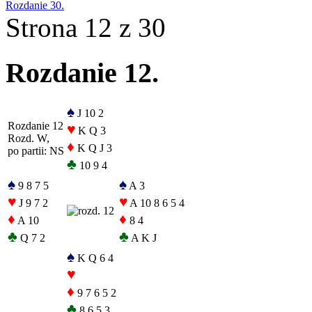
Rozdanie 30.
Strona 12 z 30
Rozdanie 12.
♠
J 10 2
Rozdanie 12
♥
K Q 3
Rozd. W,
♦
K Q J 3
po partii: NS
♣
10 9 4
♠
♠
9 8 7 5
A 3
♥
♥
J 9 7 2
A 10 8 6 5 4
♦
♦
A 10
8 4
♣
♣
Q 7 2
A K J
♠
K Q 6 4
♥
♦
9 7 6 5 2
♣
8 6 5 3