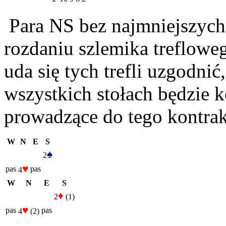
Para NS bez najmniejszyc
rozdaniu szlemika treflowe
uda się tych trefli uzgodn
wszystkich stołach będzie 
prowadzące do tego kontrakt
W
N
E
S
♠
2
♥
pas
pas
4
W
N
E
S
♦
2
(1)
♥
pas
pas
4
(2)