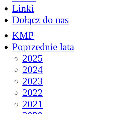
Linki
Dołącz do nas
KMP
Poprzednie lata
2025
2024
2023
2022
2021