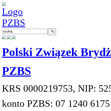
Polski Związek Bryd
PZBS
KRS
0000219753
, NIP:
52
konto PZBS:
07 1240 6175