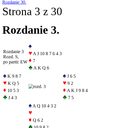
Rozdanie 30.
Strona 3 z 30
Rozdanie 3.
♠
Rozdanie 3
♥
A J 10 8 7 6 4 3
Rozd. S,
♦
7
po partii: EW
♣
A K Q 6
♠
♠
K 9 8 7
J 6 5
♥
♥
K Q 5
9 2
♦
♦
10 5 3
A K J 9 8 4
♣
♣
J 4 3
7 5
♠
A Q 10 4 3 2
♥
♦
Q 6 2
♣
10 9 8 2