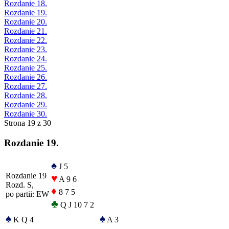
Rozdanie 18.
Rozdanie 19.
Rozdanie 20.
Rozdanie 21.
Rozdanie 22.
Rozdanie 23.
Rozdanie 24.
Rozdanie 25.
Rozdanie 26.
Rozdanie 27.
Rozdanie 28.
Rozdanie 29.
Rozdanie 30.
Strona 19 z 30
Rozdanie 19.
♠
J 5
Rozdanie 19
♥
A 9 6
Rozd. S,
♦
8 7 5
po partii: EW
♣
Q J 10 7 2
♠
♠
K Q 4
A 3