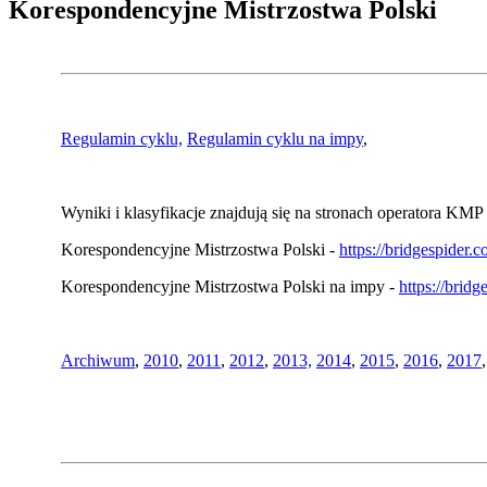
Korespondencyjne Mistrzostwa Polski
Regulamin cyklu,
Regulamin cyklu na impy
,
Wyniki i klasyfikacje znajdują się na stronach operatora KMP 
Korespondencyjne Mistrzostwa Polski -
https://bridgespider
Korespondencyjne Mistrzostwa Polski na impy -
https://brid
Archiwum
,
2010
,
2011
,
2012
,
2013,
2014
,
2015
,
2016
,
2017