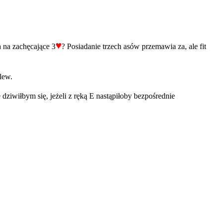
♥
 na zachęcające 3
? Posiadanie trzech asów przemawia za, ale fit
lew.
 dziwiłbym się, jeżeli z ręką E nastąpiłoby bezpośrednie