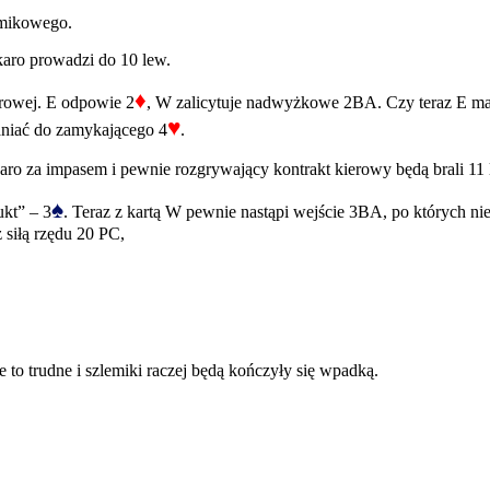
lemikowego.
 karo prowadzi do 10 lew.
♦
erowej. E odpowie 2
, W zalicytuje nadwyżkowe 2BA. Czy teraz E ma
♥
łaniać do zamykającego 4
.
aro za impasem i pewnie rozgrywający kontrakt kierowy będą brali 11 
♠
ukt” – 3
. Teraz z kartą W pewnie nastąpi wejście 3BA, po których nie
 siłą rzędu 20 PC,
 to trudne i szlemiki raczej będą kończyły się wpadką.