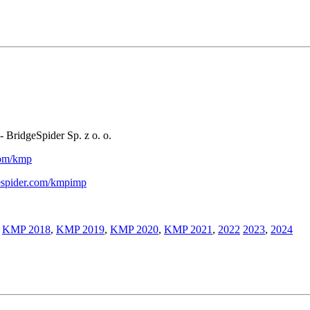
- BridgeSpider Sp. z o. o.
.com/kmp
gespider.com/kmpimp
,
KMP 2018
,
KMP 2019
,
KMP 2020
,
KMP 2021
,
2022
2023
,
2024