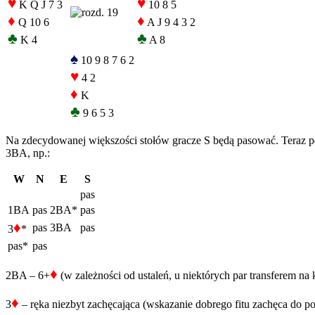
♥
♥
K Q J 7 3
10 8 5
♦
♦
Q 10 6
A J 9 4 3 2
♣
♣
K 4
A 8
♠
10 9 8 7 6 2
♥
4 2
♦
K
♣
9 6 5 3
Na zdecydowanej większości stołów gracze S będą pasować. Teraz pew
3BA, np.:
W
N
E
S
pas
1BA
pas
2BA*
pas
♦
pas
3BA
pas
3
*
pas*
pas
♦
2BA – 6+
(w zależności od ustaleń, u niektórych par transferem na 
♦
3
– ręka niezbyt zachęcająca (wskazanie dobrego fitu zachęca do p