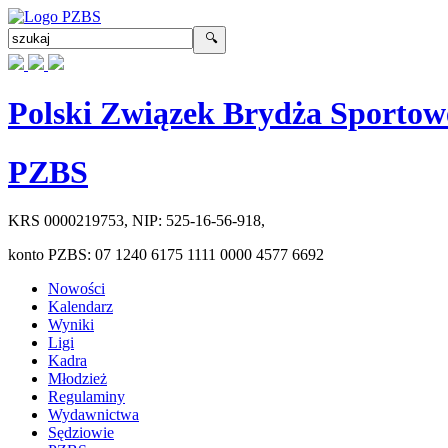
Polski Związek Brydża Sportow
PZBS
KRS
0000219753
, NIP:
525-16-56-918
,
konto PZBS:
07 1240 6175 1111 0000 4577 6692
Nowości
Kalendarz
Wyniki
Ligi
Kadra
Młodzież
Regulaminy
Wydawnictwa
Sędziowie