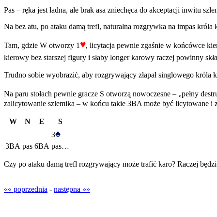
Pas – ręka jest ładna, ale brak asa zniechęca do akceptacji inwitu sz
Na bez atu, po ataku damą trefl, naturalna rozgrywka na impas króla
♥
Tam, gdzie W otworzy 1
, licytacja pewnie zgaśnie w końcówce ki
kierowy bez starszej figury i słaby longer karowy raczej powinny sk
Trudno sobie wyobrazić, aby rozgrywający złapał singlowego króla k
Na paru stołach pewnie gracze S otworzą nowoczesne – „pełny destr
zalicytowanie szlemika – w końcu takie 3BA może być licytowane i z
W
N
E
S
♠
3
3BA
pas
6BA
pas…
Czy po ataku damą trefl rozgrywający może trafić karo? Raczej będzie
«« poprzednia
-
następna »»