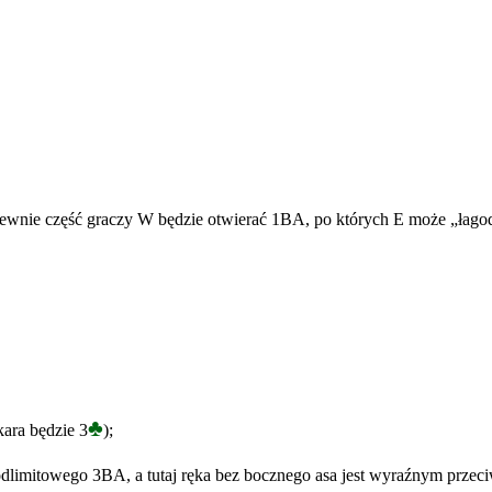
nie część graczy W będzie otwierać 1BA, po których E może „łagodnie
♣
kara będzie 3
);
odlimitowego 3BA, a tutaj ręka bez bocznego asa jest wyraźnym przec