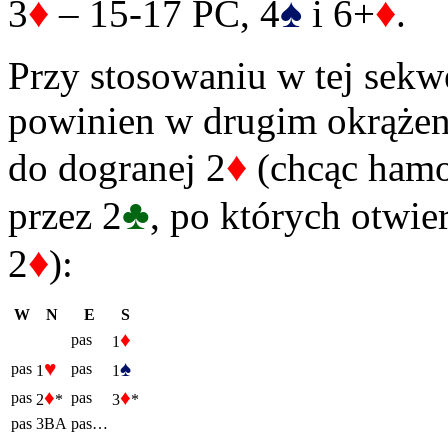
♦
♠
♦
3
– 15-17 PC, 4
i 6+
.
Przy stosowaniu w tej sek
powinien w drugim okrążeni
♦
do dogranej 2
(chcąc ham
♣
przez 2
, po których otwie
♦
2
):
W
N
E
S
♦
pas
1
♥
♠
pas
pas
1
1
♦
♦
pas
pas
2
*
3
*
pas
3BA
pas…