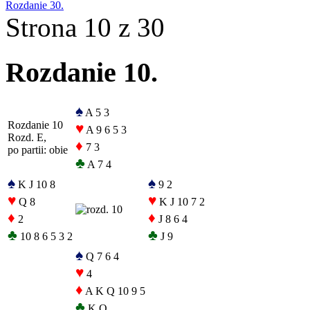
Rozdanie 30.
Strona 10 z 30
Rozdanie 10.
♠
A 5 3
Rozdanie 10
♥
A 9 6 5 3
Rozd. E,
♦
7 3
po partii: obie
♣
A 7 4
♠
♠
K J 10 8
9 2
♥
♥
Q 8
K J 10 7 2
♦
♦
2
J 8 6 4
♣
♣
10 8 6 5 3 2
J 9
♠
Q 7 6 4
♥
4
♦
A K Q 10 9 5
♣
K Q