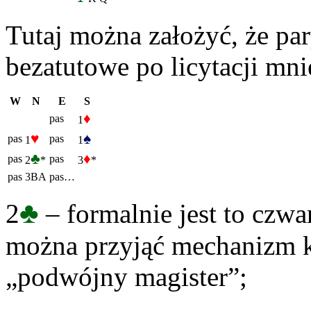
Tutaj można założyć, że pa
bezatutowe po licytacji mnie
W
N
E
S
♦
pas
1
♥
♠
pas
pas
1
1
♣
♦
pas
pas
2
*
3
*
pas
3BA
pas…
♣
2
– formalnie jest to czwar
można przyjąć mechanizm k
„podwójny magister”;