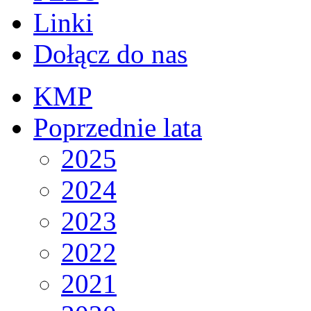
Linki
Dołącz do nas
KMP
Poprzednie lata
2025
2024
2023
2022
2021