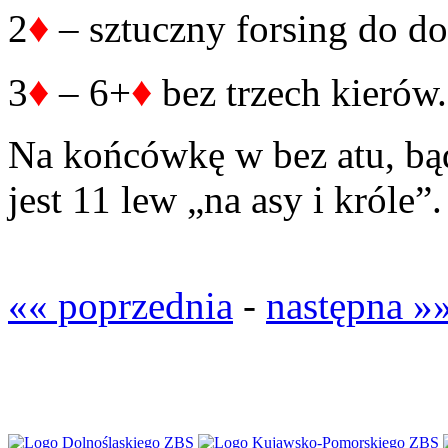
♦
2
– sztuczny forsing do do
♦
♦
3
– 6+
bez trzech kierów.
Na końcówkę w bez atu, bąd
jest 11 lew „na asy i króle”.
«« poprzednia
-
następna »