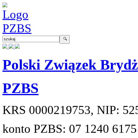
Polski Związek Bryd
PZBS
KRS
0000219753
, NIP:
52
konto PZBS:
07 1240 6175