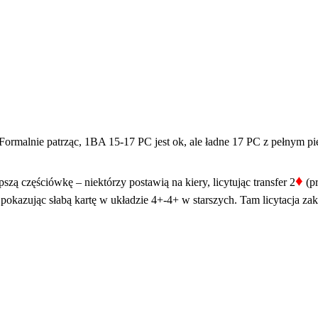
Formalnie patrząc, 1BA 15-17 PC jest ok, ale ładne 17 PC z pełnym pi
♦
zą częściówkę – niektórzy postawią na kiery, licytując transfer 2
(pr
 pokazując słabą kartę w układzie 4+-4+ w starszych. Tam licytacja za