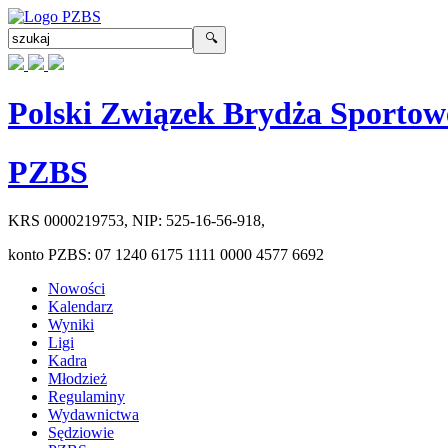
Polski Związek Brydża Sportow
PZBS
KRS
0000219753
, NIP:
525-16-56-918
,
konto PZBS:
07 1240 6175 1111 0000 4577 6692
Nowości
Kalendarz
Wyniki
Ligi
Kadra
Młodzież
Regulaminy
Wydawnictwa
Sędziowie