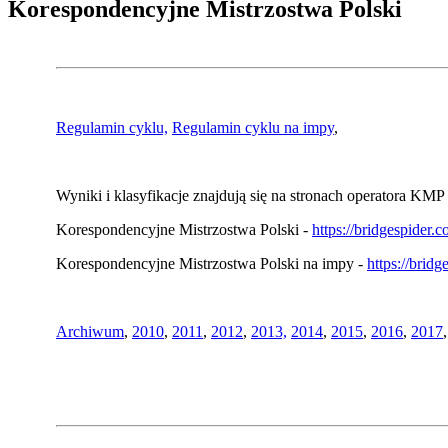
Korespondencyjne Mistrzostwa Polski
Regulamin cyklu,
Regulamin cyklu na impy
,
Wyniki i klasyfikacje znajdują się na stronach operatora KMP 
Korespondencyjne Mistrzostwa Polski -
https://bridgespider
Korespondencyjne Mistrzostwa Polski na impy -
https://brid
Archiwum
,
2010
,
2011
,
2012
,
2013,
2014
,
2015
,
2016
,
2017