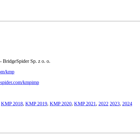
- BridgeSpider Sp. z o. o.
.com/kmp
gespider.com/kmpimp
,
KMP 2018
,
KMP 2019
,
KMP 2020
,
KMP 2021
,
2022
2023
,
2024