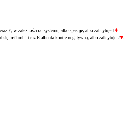
♦
raz E, w zależności od systemu, albo spasuje, albo zalicytuje 1
♥
ę treflami. Teraz E albo da kontrę negatywną, albo zalicytuje 2
.