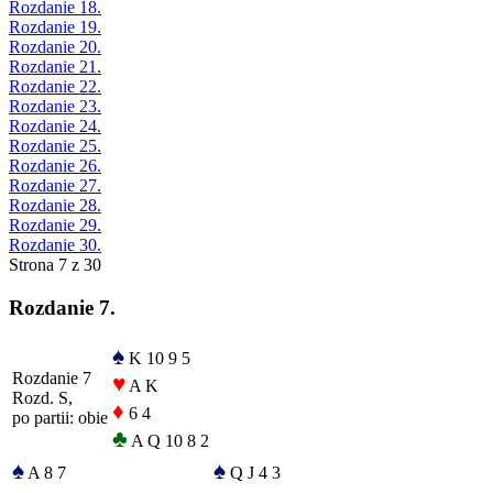
Rozdanie 18.
Rozdanie 19.
Rozdanie 20.
Rozdanie 21.
Rozdanie 22.
Rozdanie 23.
Rozdanie 24.
Rozdanie 25.
Rozdanie 26.
Rozdanie 27.
Rozdanie 28.
Rozdanie 29.
Rozdanie 30.
Strona 7 z 30
Rozdanie 7.
♠
K 10 9 5
Rozdanie 7
♥
A K
Rozd. S,
♦
6 4
po partii: obie
♣
A Q 10 8 2
♠
♠
A 8 7
Q J 4 3