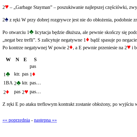
♥
2
– „Garbage Stayman” – poszukiwanie najlepszej częściówki, zwyk
♠
2
z ręki W przy dobrej rozgrywce jest nie do obłożenia, podobnie zre
♣
Po otwarciu 1
licytacja będzie dłuższa, ale pewnie skończy się pod
♦
„negat bez trefli”. S zalicytuje negatywne 1
bądź spasuje po negacie
♦
♥
Po kontrze negatywnej W powie 2
, a E pewnie przeniesie na 2
i b
W
N
E
S
pas
♣
♦
ktr.
pas
1
1
♣
1BA
ktr.
pas…
2
♦
♥
pas
pas…
2
2
Z ręki E po ataku treflowym kontrakt zostanie obłożony, po wyjściu 
«« poprzednia
-
następna »»