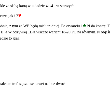
le ze słabą kartą w układzie 4+-4+ w starszych.
♥
sztą jak i 2
.
♣
obnie, z tym że WE będą mieli trudniej. Po otwarciu 1
N da kontrę. Te
 E, a W odzywką 1BA wskaże wariant 18-20 PC na równym. N objaśni si
ędzie to grał.
waletem trefl są szanse nawet na bez dwóch.