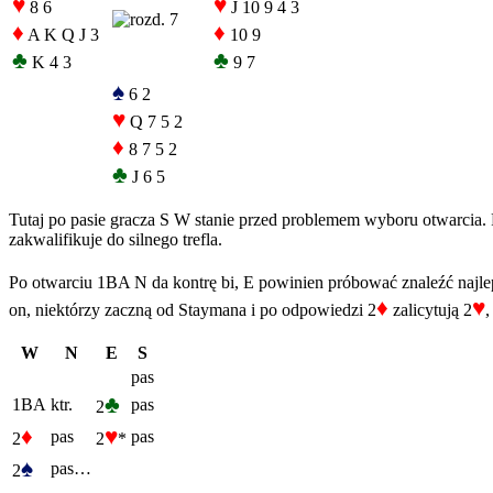
♥
♥
8 6
J 10 9 4 3
♦
♦
A K Q J 3
10 9
♣
♣
K 4 3
9 7
♠
6 2
♥
Q 7 5 2
♦
8 7 5 2
♣
J 6 5
Tutaj po pasie gracza S W stanie przed problemem wyboru otwarcia. 
zakwalifikuje do silnego trefla.
Po otwarciu 1BA N da kontrę bi, E powinien próbować znaleźć najleps
♦
♥
on, niektórzy zaczną od Staymana i po odpowiedzi 2
zalicytują 2
,
W
N
E
S
pas
♣
1BA
ktr.
pas
2
♦
♥
pas
pas
2
2
*
♠
pas…
2