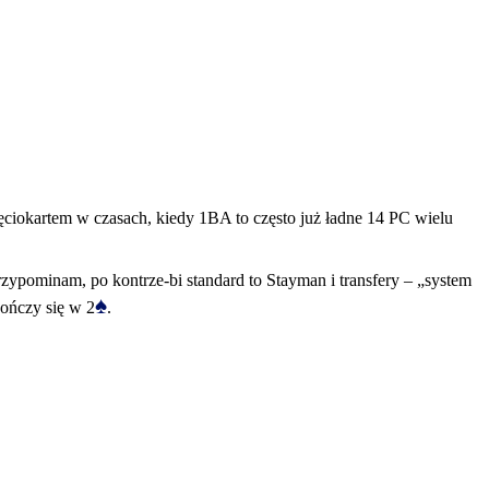
ęciokartem w czasach, kiedy 1BA to często już ładne 14 PC wielu
zypominam, po kontrze-bi standard to Stayman i transfery – „system
♠
kończy się w 2
.