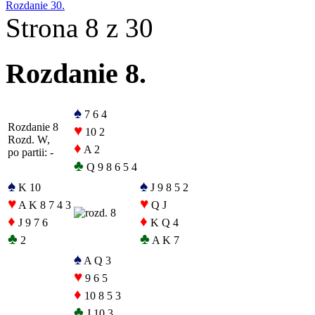
Rozdanie 30.
Strona 8 z 30
Rozdanie 8.
♠
7 6 4
Rozdanie 8
♥
10 2
Rozd. W,
♦
A 2
po partii: -
♣
Q 9 8 6 5 4
♠
♠
K 10
J 9 8 5 2
♥
♥
A K 8 7 4 3
Q J
♦
♦
J 9 7 6
K Q 4
♣
♣
2
A K 7
♠
A Q 3
♥
9 6 5
♦
10 8 5 3
♣
J 10 3