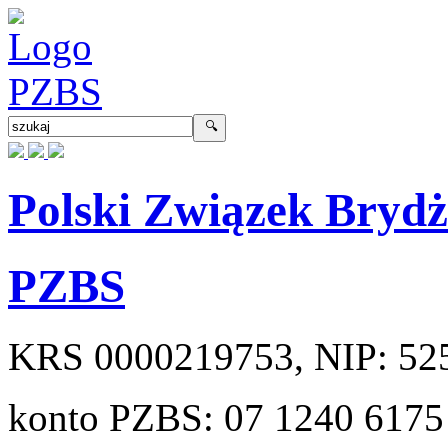
Polski Związek Bryd
PZBS
KRS
0000219753
, NIP:
52
konto PZBS:
07 1240 6175