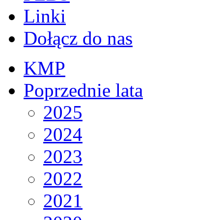
Linki
Dołącz do nas
KMP
Poprzednie lata
2025
2024
2023
2022
2021