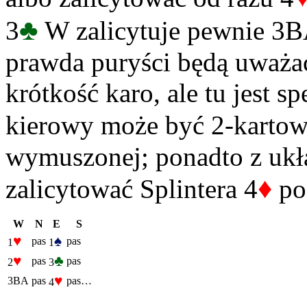
♣
3
W zalicytuje pewnie 3BA
prawda puryści będą uważać
krótkość karo, ale tu jest s
kierowy może być 2-kartow
wymuszonej; ponadto z uk
♦
zalicytować Splintera 4
po
W
N
E
S
♥
♠
pas
pas
1
1
♥
♣
pas
pas
2
3
♥
3BA
pas
pas…
4