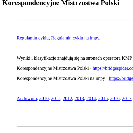
Korespondencyjne Mistrzostwa Polski
Regulamin cyklu,
Regulamin cyklu na impy
,
Wyniki i klasyfikacje znajdują się na stronach operatora KMP 
Korespondencyjne Mistrzostwa Polski -
https://bridgespider
Korespondencyjne Mistrzostwa Polski na impy -
https://brid
Archiwum
,
2010
,
2011
,
2012
,
2013,
2014
,
2015
,
2016
,
2017