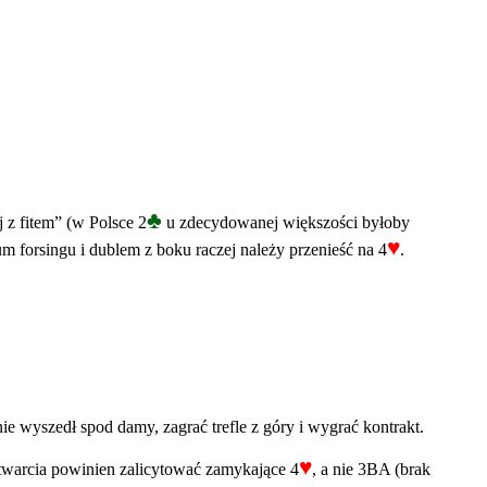
♣
 z fitem” (w Polsce 2
u zdecydowanej większości byłoby
♥
 forsingu i dublem z boku raczej należy przenieść na 4
.
e wyszedł spod damy, zagrać trefle z góry i wygrać kontrakt.
♥
otwarcia powinien zalicytować zamykające 4
, a nie 3BA (brak