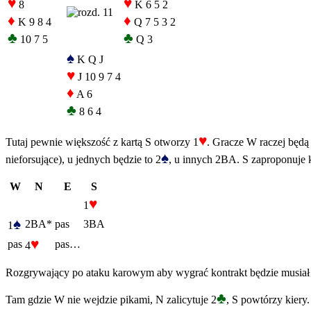
♥
♥
8
K 6 5 2
♦
♦
K 9 8 4
Q 7 5 3 2
♣
♣
10 7 5
Q 3
♠
K Q J
♥
J 10 9 7 4
♦
A 6
♣
8 6 4
♥
Tutaj pewnie większość z kartą S otworzy 1
. Gracze W raczej będą
♠
nieforsujące), u jednych będzie to 2
, u innych 2BA. S zaproponuje 
W
N
E
S
♥
1
♠
2BA*
pas
3BA
1
♥
pas
pas…
4
Rozgrywający po ataku karowym aby wygrać kontrakt będzie musiał zła
♣
Tam gdzie W nie wejdzie pikami, N zalicytuje 2
, S powtórzy kiery