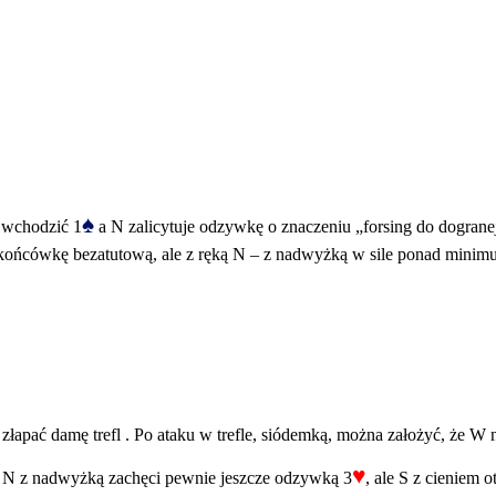
♠
 wchodzić 1
a N zalicytuje odzywkę o znaczeniu „forsing do dogranej
końcówkę bezatutową, ale z ręką N – z nadwyżką w sile ponad minimum
pać damę trefl . Po ataku w trefle, siódemką, można założyć, że W ni
♥
. N z nadwyżką zachęci pewnie jeszcze odzywką 3
, ale S z cieniem 