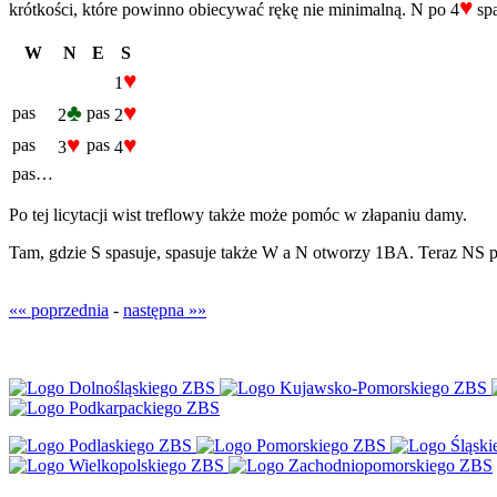
♥
krótkości, które powinno obiecywać rękę nie minimalną. N po 4
spa
W
N
E
S
♥
1
♣
♥
pas
pas
2
2
♥
♥
pas
pas
3
4
pas…
Po tej licytacji wist treflowy także może pomóc w złapaniu damy.
Tam, gdzie S spasuje, spasuje także W a N otworzy 1BA. Teraz NS po 
«« poprzednia
-
następna »»