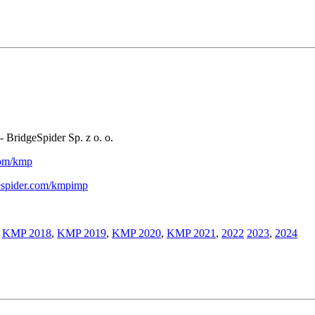
- BridgeSpider Sp. z o. o.
.com/kmp
gespider.com/kmpimp
,
KMP 2018
,
KMP 2019
,
KMP 2020
,
KMP 2021
,
2022
2023
,
2024