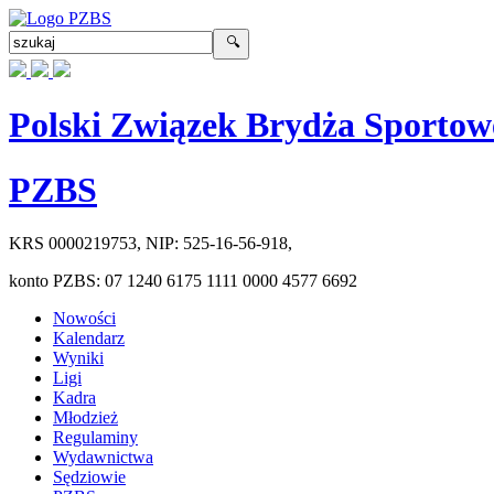
Polski Związek Brydża Sportow
PZBS
KRS
0000219753
, NIP:
525-16-56-918
,
konto PZBS:
07 1240 6175 1111 0000 4577 6692
Nowości
Kalendarz
Wyniki
Ligi
Kadra
Młodzież
Regulaminy
Wydawnictwa
Sędziowie