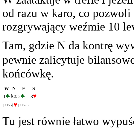
od razu w karo, co pozwoli
rozgrywający weźmie 10 le
Tam, gdzie N da kontrę wyw
pewnie zalicytuje bilansow
końcówkę.
W
N
E
S
♣
♣
♥
ktr.
1
2
3
♥
pas
pas…
4
Tu jest równie łatwo wypu