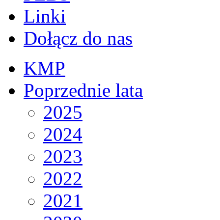
Linki
Dołącz do nas
KMP
Poprzednie lata
2025
2024
2023
2022
2021