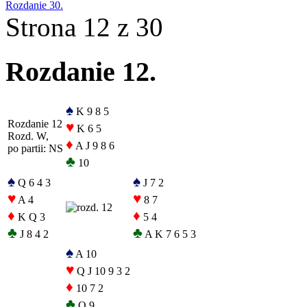
Rozdanie 30.
Strona 12 z 30
Rozdanie 12.
♠
K 9 8 5
Rozdanie 12
♥
K 6 5
Rozd. W,
♦
A J 9 8 6
po partii: NS
♣
10
♠
♠
Q 6 4 3
J 7 2
♥
♥
A 4
8 7
♦
♦
K Q 3
5 4
♣
♣
J 8 4 2
A K 7 6 5 3
♠
A 10
♥
Q J 10 9 3 2
♦
10 7 2
♣
Q 9