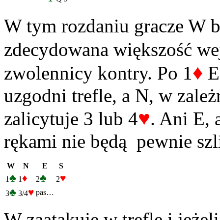
W tym rozdaniu gracze W b
zdecydowana większość wej
♦
zwolennicy kontry. Po 1
E 
uzgodni trefle, a N, w zale
♥
zalicytuje 3 lub 4
. Ani E,
rękami nie będą pewnie szl
W
N
E
S
♣
♦
♣
♥
1
1
2
2
♣
♥
pas…
3
3/4
W zaatakuje w trefle i jeżel