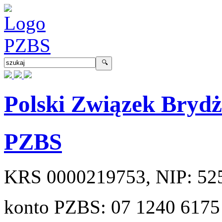
Polski Związek Bryd
PZBS
KRS
0000219753
, NIP:
52
konto PZBS:
07 1240 6175