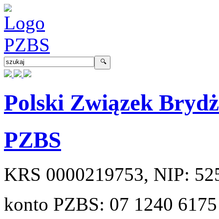
Polski Związek Bryd
PZBS
KRS
0000219753
, NIP:
52
konto PZBS:
07 1240 6175