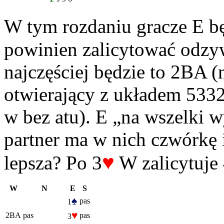
W tym rozdaniu gracze E bę
powinien zalicytować odzyw
najczęściej będzie to 2BA 
otwierający z układem 53
w bez atu). E „na wszelki w
partner ma w nich czwórkę 
♥
lepsza? Po 3
W zalicytuje
W
N
E
S
♠
pas
1
♥
2BA
pas
pas
3