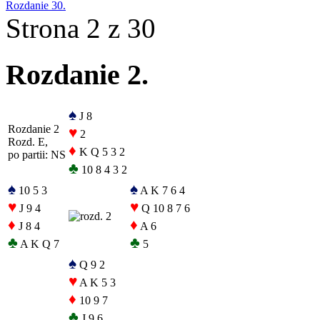
Rozdanie 30.
Strona 2 z 30
Rozdanie 2.
♠
J 8
Rozdanie 2
♥
2
Rozd. E,
♦
K Q 5 3 2
po partii: NS
♣
10 8 4 3 2
♠
♠
10 5 3
A K 7 6 4
♥
♥
J 9 4
Q 10 8 7 6
♦
♦
J 8 4
A 6
♣
♣
A K Q 7
5
♠
Q 9 2
♥
A K 5 3
♦
10 9 7
♣
J 9 6