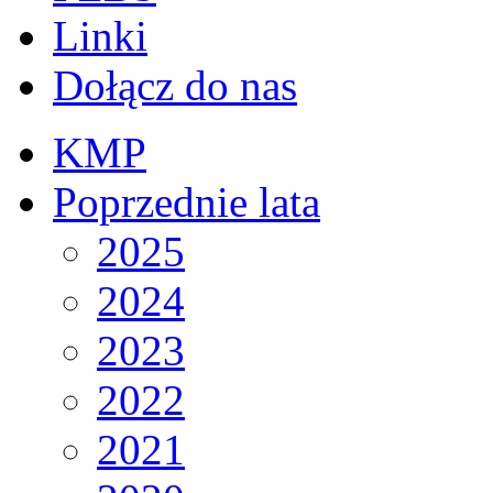
Linki
Dołącz do nas
KMP
Poprzednie lata
2025
2024
2023
2022
2021