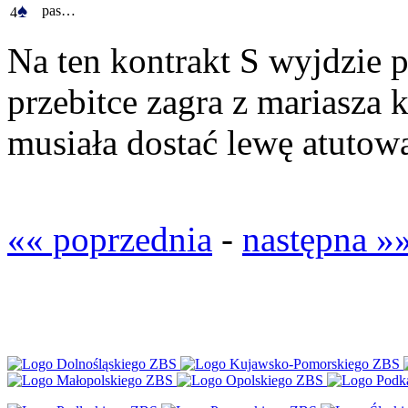
♠
pas…
4
Na ten kontrakt S wyjdzie p
przebitce zagra z mariasza 
musiała dostać lewę atutową
«« poprzednia
-
następna »