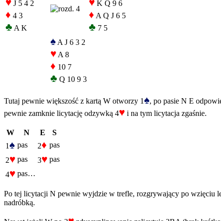
♥
♥
J 5 4 2
K Q 9 6
♦
♦
4 3
A Q J 6 5
♣
♣
A K
7 5
♠
A J 6 3 2
♥
A 8
♦
10 7
♣
Q 10 9 3
♠
Tutaj pewnie większość z kartą W otworzy 1
, po pasie N E odpowi
♥
pewnie zamknie licytację odzywką 4
i na tym licytacja zgaśnie.
W
N
E
S
♠
♦
pas
pas
1
2
♥
♥
pas
pas
2
3
♥
pas…
4
Po tej licytacji N pewnie wyjdzie w trefle, rozgrywający po wzięciu l
nadróbką.