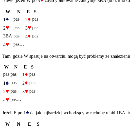
♥
Nawet jeżeli W po 3
zdyscyplinowanie zalicytuje 3BA (brak krótkoś
W
N
E
S
♠
♦
pas
pas
1
2
♥
♥
pas
pas
2
3
♦
3BA
pas
pas
4
♥
pas…
4
Tam, gdzie W spasuje na otwarciu, mogą być problemy ze znalezienie
W
N
E
S
♦
pas
pas
pas
1
♠
♦
pas
pas
1
2
♥
♥
pas
pas
2
3
♥
pas…
4
♠
Jeżeli E po 1
da jak najbardziej wchodzący w rachubę rebid 1BA, to
W
N
E
S