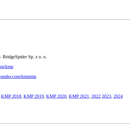
- BridgeSpider Sp. z o. o.
.com/kmp
gespider.com/kmpimp
,
KMP 2018
,
KMP 2019
,
KMP 2020
,
KMP 2021
,
2022
2023
,
2024