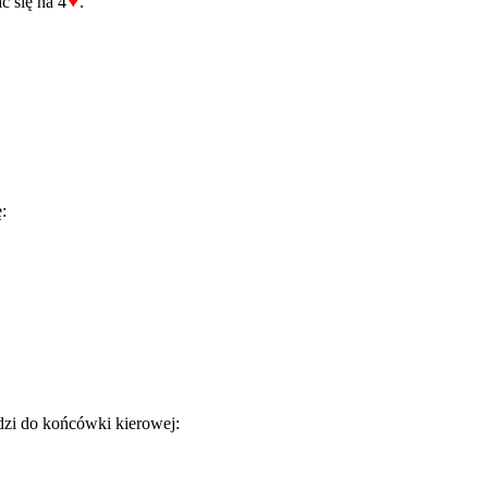
♥
ć się na 4
.
:
dzi do końcówki kierowej: