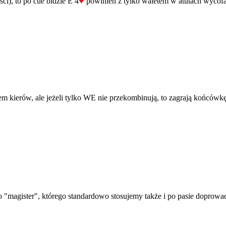
♦
ci), to po cue bidzie E 4
powinien z tylko waletem w atutach wycofa
m kierów, ale jeżeli tylko WE nie przekombinują, to zagrają końcówkę
 "magister", którego standardowo stosujemy także i po pasie doprowa