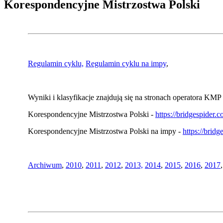
Korespondencyjne Mistrzostwa Polski
Regulamin cyklu,
Regulamin cyklu na impy
,
Wyniki i klasyfikacje znajdują się na stronach operatora KMP 
Korespondencyjne Mistrzostwa Polski -
https://bridgespider
Korespondencyjne Mistrzostwa Polski na impy -
https://brid
Archiwum
,
2010
,
2011
,
2012
,
2013,
2014
,
2015
,
2016
,
2017