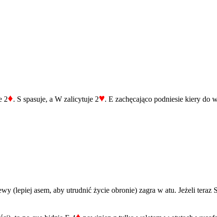
♦
♥
e 2
. S spasuje, a W zalicytuje 2
. E zachęcająco podniesie kiery do 
ewy (lepiej asem, aby utrudnić życie obronie) zagra w atu. Jeżeli teraz