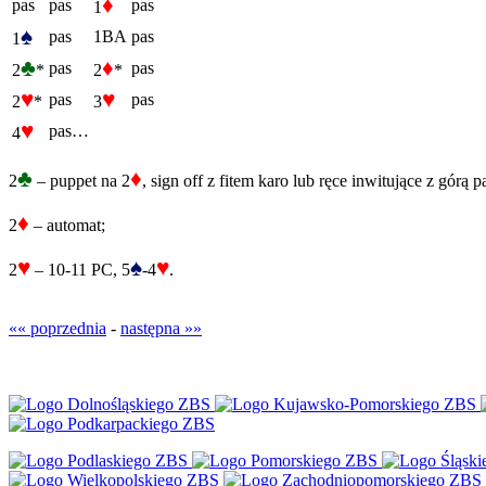
♦
pas
pas
pas
1
♠
pas
1BA
pas
1
♣
♦
pas
pas
2
*
2
*
♥
♥
pas
pas
2
*
3
♥
pas…
4
♣
♦
2
– puppet na 2
, sign off z fitem karo lub ręce inwitujące z górą p
♦
2
– automat;
♥
♠
♥
2
– 10-11 PC, 5
-4
.
«« poprzednia
-
następna »»