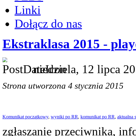
Linki
Dołącz do nas
Ekstraklasa 2015 - play
niedziela, 12 lipca 2
Strona utworzona 4 stycznia 2015
Komunikat począ
tkowy
,
wyni
ki po RR
,
komunikat po
RR
,
aktualna 
zgłaszanie przeciwnika, inf