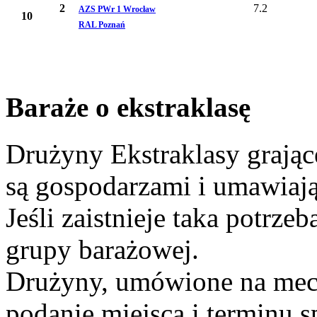
2
7.2
AZS PWr 1 Wrocław
10
RAL Poznań
Baraże o ekstraklasę
Drużyny Ekstraklasy grając
są gospodarzami i umawiaj
Jeśli zaistnieje taka potrz
grupy barażowej.
Drużyny, umówione na mecze
podanie miejsca i terminu s