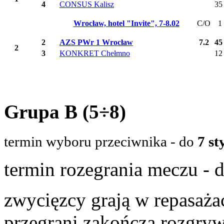
4
CONSUS Kalisz
35
Wrocław, hotel "Invite",
7-8.02
C/O
1
2
AZS PWr 1 Wrocław
7.2
45
2
3
KONKRET Chełmno
12
Grupa B (5÷8)
termin wyboru przeciwnika - do
7 st
termin rozegrania meczu - 
zwycięzcy grają w repasaża
przegrani zakończą rozgry