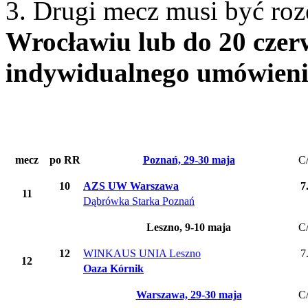
3. Drugi mecz musi być ro
Wrocławiu lub do 20 czer
indywidualnego umówieni
mecz
po RR
Poznań, 29-30 maja
C
10
AZS UW Warszawa
7
11
Dąbrówka Starka Poznań
Leszno, 9-10 maja
C
12
WINKAUS UNIA Leszno
7
12
Oaza Kórnik
Warszawa, 29-30 maja
C