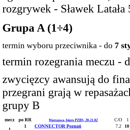
rozgrywek - Sławek Latała
Grupa A (1÷4)
termin wyboru przeciwnika -
do
7 st
termin rozegrania meczu - 
zwycięzcy awansują do fina
przegrani grają w repasaża
grupy B
mecz
po RR
C/O
1
Warszawa, biuro PZBS, 20-21.02
1
CONNECTOR Poznań
7.2
10
1