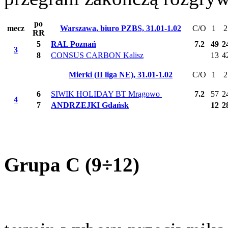
po
mecz
Warszawa, biuro PZBS, 31.01-1.02
C/O
1
2
RR
5
RAL Poznań
7.2
49
2
3
8
CONSUS CARBON Kalisz
13
4
Mierki (II liga NE), 31.01-1.02
C/O
1
2
6
SIWIK HOLIDAY BT Mrągowo
7.2
57
2
4
7
ANDRZEJKI Gdańsk
12
2
Grupa C (9÷12)