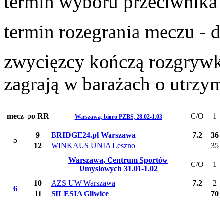
termin wyboru przeciwnika
termin rozegrania meczu - 
zwycięzcy kończą rozgrywk
zagrają w barażach o utrzy
mecz
po RR
C/O
1
Warszawa, biuro PZBS, 28.02-1.03
9
BRIDGE24.pl Warszawa
7.2
36
5
12
WINKAUS UNIA Leszno
35
Warszawa, Centrum Sportów
C/O
1
Umysłowych 31.01-1.02
10
AZS UW Warszawa
7.2
2
6
11
S
ILESIA Gliwice
70