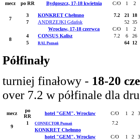
mecz
po RR
Bydgoszcz, 17-18 kwietnia
C/O
1
2
3
KONKRET Chełmno
7.2
21
18
7
7
ANDRZEJKI Gdańsk
52
35
Wrocław, 17-18 czerwca
C/O
1
2
4
CONSUS Kalisz
7.2
6
26
8
5
64
12
RAL Poznań
Półfinały
turniej finałowy -
18-20 cz
over 7.2 w półfinale dla d
po
mecz
hotel "GEM", Wrocław
C/O
1
2
RR
1
7.2
CONNECTOR Poznań
9
KONKRET Chełmno
hotel "GEM", Wrocław
C/O
1
2