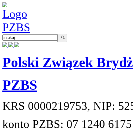
Polski Związek Bryd
PZBS
KRS
0000219753
, NIP:
52
konto PZBS:
07 1240 6175