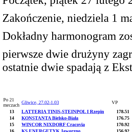
Zakończenie, niedziela 1 m
Dokładny harmonogram zos
pierwsze dwie drużyny zagr
ostatnie dwie spadają z Eks
Po 21
Gliwice, 27.02-1.03
VP
meczach
13
LATTERIA TINIS-STEINPOL I Rzepin
178.51
14
KONSTANTA Bielsko-Biała
176.75
15
WINCOR NIXDORF Cracovia
170.92
16
KS ENERGETYK Jaworzno
156.92