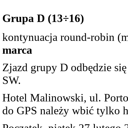
Grupa D (13÷16)
kontynuacja round-robin (
marca
Zjazd grupy D odbędzie się 
SW.
Hotel Malinowski, ul. Port
do GPS należy wbić tylko 
Początek, piątek 27 lutego 