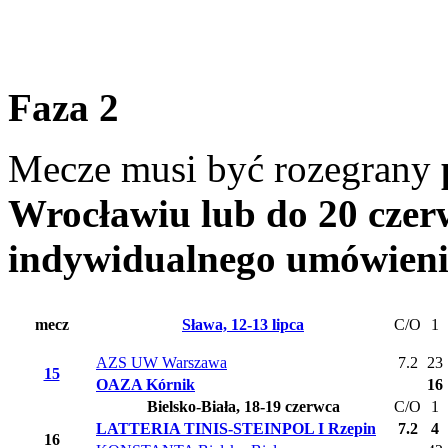
Faza 2
Mecze musi być rozegrany
Wrocławiu lub do 20 czer
indywidualnego umówieni
mecz
Sława, 12-13 lipca
C/O
1
AZS UW Warszawa
7.2
23
15
OAZA Kórnik
16
Bielsko-Biała, 18-19 czerwca
C/O
1
LATTERIA TINIS-STEINPOL I Rzepin
7.2
4
16