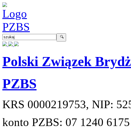
Polski Związek Bryd
PZBS
KRS
0000219753
, NIP:
52
konto PZBS:
07 1240 6175