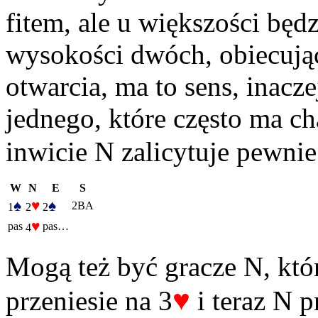
fitem, ale u większości będ
wysokości dwóch, obiecując
otwarcia, ma to sens, inacz
jednego, które często ma ch
inwicie N zalicytuje pewnie
W
N
E
S
♠
♥
♠
2BA
1
2
2
♥
pas
pas…
4
Mogą też być gracze N, któ
♥
przeniesie na 3
i teraz N 