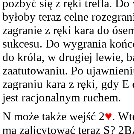
pozbyć się z ręki trefla. D
byłoby teraz celne rozegran
zagranie z ręki kara do óse
sukcesu. Do wygrania końcó
do króla, w drugiej lewie,
zaatutowaniu. Po ujawnieni
zagraniu kara z ręki, gdy E 
jest racjonalnym ruchem.
♥
N może także wejść 2
. Wt
ma zalicytować teraz S? 2BA