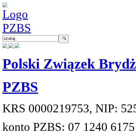
Polski Związek Bryd
PZBS
KRS
0000219753
, NIP:
52
konto PZBS:
07 1240 6175