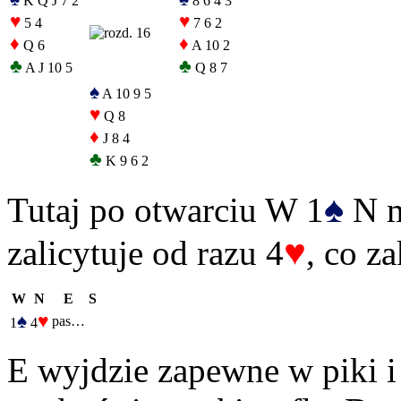
K Q J 7 2
8 6 4 3
♥
♥
5 4
7 6 2
♦
♦
Q 6
A 10 2
♣
♣
A J 10 5
Q 8 7
♠
A 10 9 5
♥
Q 8
♦
J 8 4
♣
K 9 6 2
♠
Tutaj po otwarciu W 1
N m
♥
zalicytuje od razu 4
, co z
W
N
E
S
♠
♥
pas…
1
4
E wyjdzie zapewne w piki i