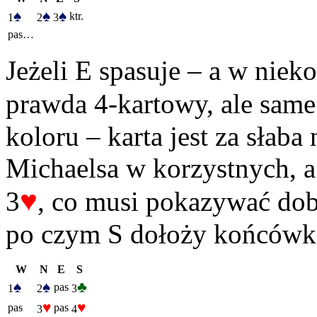
♠
♠
♠
ktr.
1
2
3
pas…
Jeżeli E spasuje – a w niek
prawda 4-kartowy, ale same b
koloru – karta jest za słab
Michaelsa w korzystnych, 
♥
3
, co musi pokazywać dobr
po czym S dołoży końcówk
W
N
E
S
♠
♠
♣
pas
1
2
3
♥
♥
pas
pas
3
4