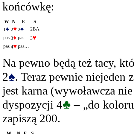
końcówkę:
W
N
E
S
♠
♥
♠
2BA
1
2
2
♦
♥
pas
pas
3
3
♥
pas
pas…
4
Na pewno będą też tacy, kt
♠
2
. Teraz pewnie niejeden z
jest karna (wywoławcza nie
♣
dyspozycji 4
– „do koloru”
zapiszą 200.
W
N
E
S