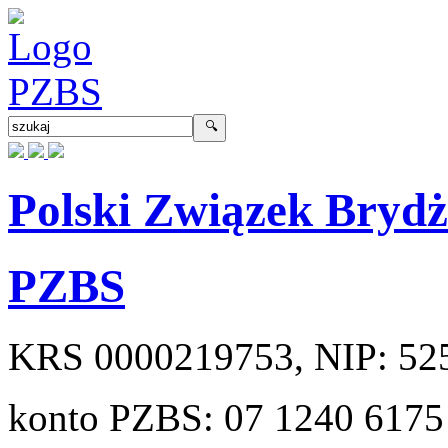
Polski Związek Bryd
PZBS
KRS
0000219753
, NIP:
52
konto PZBS:
07 1240 6175