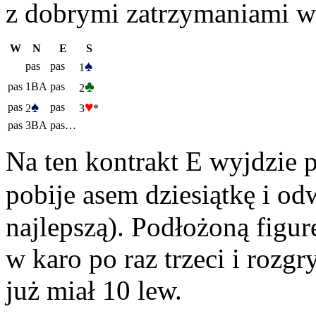
z dobrymi zatrzymaniami w 
W
N
E
S
♠
pas
pas
1
♣
pas
1BA
pas
2
♠
♥
pas
pas
2
3
*
pas
3BA
pas…
Na ten kontrakt E wyjdzie
pobije asem dziesiątkę i od
najlepszą). Podłożoną figur
w karo po raz trzeci i rozg
już miał 10 lew.