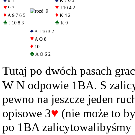
8 4
K 7 6 5
♥
♥
9 7
J 10 4 2
♦
♦
A 9 7 6 5
K 4 2
♣
♣
J 10 8 3
K 9
♠
A J 10 3 2
♥
A Q 8
♦
10
♣
A Q 6 2
Tutaj po dwóch pasach grac
W N odpowie 1BA. S zalicy
pewno na jeszcze jeden ruc
♥
opisowe 3
(nie może to by
po 1BA zalicytowalibyśmy ki