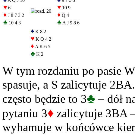
A Q J 10
9 7 5 3
♥
♥
6
10 9
♦
♦
J 8 7 3 2
Q 4
♣
♣
10 4 3
A J 9 8 6
♠
K 8 2
♥
K Q 4 2
♦
A K 6 5
♣
K 2
W tym rozdaniu po pasie W
spasuje, a S zalicytuje 2BA
♣
często będzie to 3
– dół n
♦
pytaniu 3
zalicytuje 3BA –
wyhamuje w końcówce kie