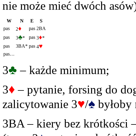
nie może mieć dwóch asów)
W
N
E
S
♦
pas
pas
2BA
2
♣
♦
pas
pas
3
*
3
*
♥
pas
3BA*
pas
4
pas…
♣
3
– każde minimum;
♦
3
– pytanie, forsing do dog
♥
♠
zalicytowanie 3
/
byłoby n
3BA – kiery bez krótkości 