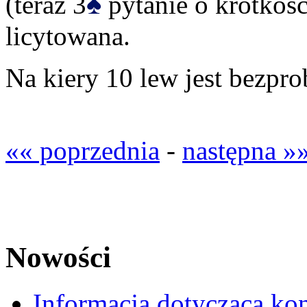
♠
(teraz 3
pytanie o krótkość
licytowana.
Na kiery 10 lew jest bezpr
«« poprzednia
-
następna »
Nowości
Informacja dotycząca ko