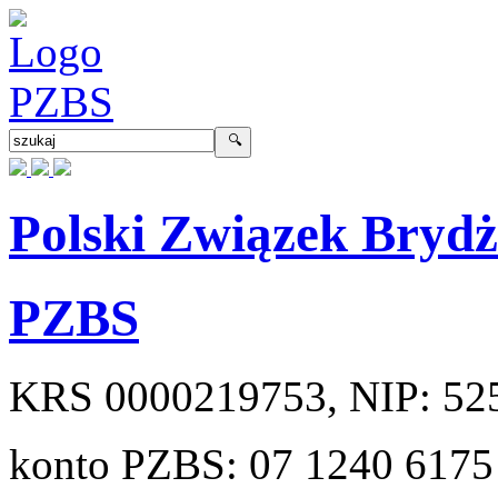
Polski Związek Bryd
PZBS
KRS
0000219753
, NIP:
52
konto PZBS:
07 1240 6175