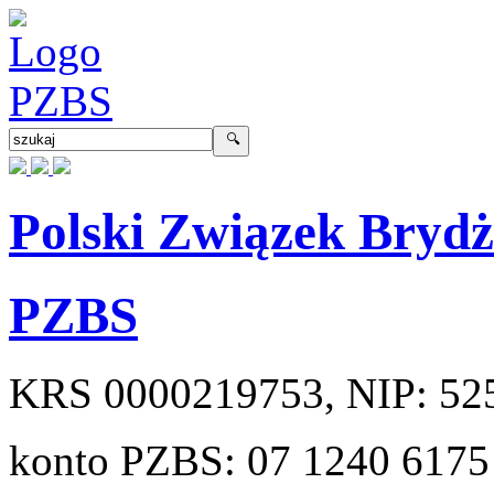
Polski Związek Bryd
PZBS
KRS
0000219753
, NIP:
52
konto PZBS:
07 1240 6175