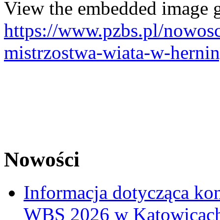
View the embedded image ga
https://www.pzbs.pl/nowos
mistrzostwa-wiata-w-herni
Nowości
Informacja dotycząca ko
WBS 2026 w Katowicac