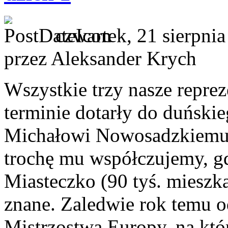
czwartek, 21 sierpni
przez Aleksander Krych
Wszystkie trzy nasze reprez
terminie dotarły do duński
Michałowi Nowosadzkiemu z
trochę mu współczujemy, gd
Miasteczko (90 tyś. mieszk
znane. Zaledwie rok temu 
Mistrzostwa Europy, na kt