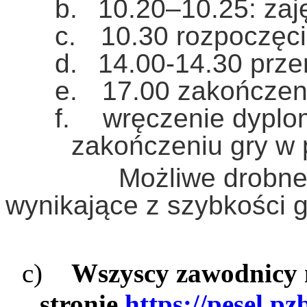
b.
10.20–10.25: zaję
c.
10.30 rozpoczęc
d.
14.00-14.30 prz
e.
17.00 zakończe
f.
wręczenie dyplo
zakończeniu gry w 
Możliwe drobn
wynikające z szybkości g
c)
Wszyscy zawodnicy 
stronie
https://pesel.pzb