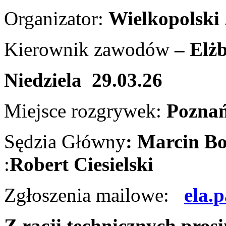
Organizator:
Wielkopolski
Kierownik zawodów
– Elż
Niedziela 29.03.26
Miejsce rozgrywek:
Poznań
Sędzia Główny
:
Marcin Bo
:
Robert Ciesielski
Zgłoszenia mailowe:
ela.
Z racji technicznych prosi