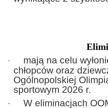
Elim
mają na celu wyłoni
·
chłopców oraz dziewcz
Ogólnopolskiej Olimpi
sportowym 2026 r.
W eliminacjach OO
·