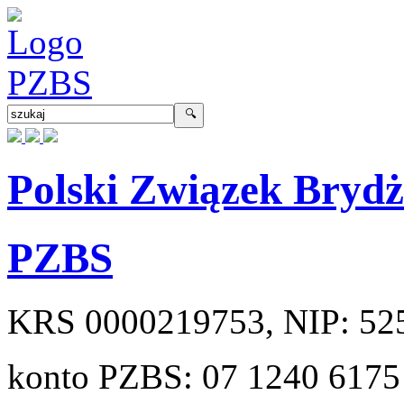
Polski Związek Bryd
PZBS
KRS
0000219753
, NIP:
52
konto PZBS:
07 1240 6175