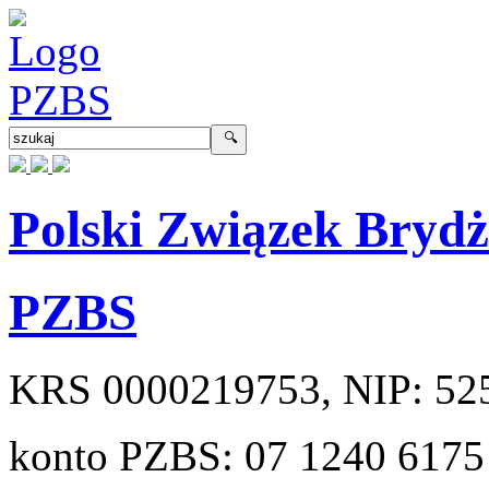
Polski Związek Bryd
PZBS
KRS
0000219753
, NIP:
52
konto PZBS:
07 1240 6175