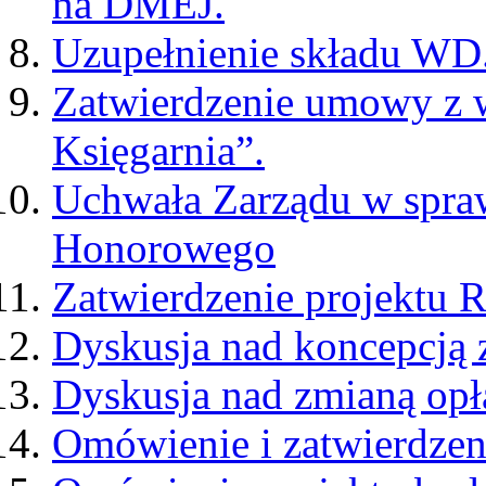
na DMEJ.
Uzupełnienie składu WD
Zatwierdzenie umowy z
Księgarnia”.
Uchwała Zarządu w spra
Honorowego
Zatwierdzenie projektu
Dyskusja nad koncepcją 
Dyskusja nad zmianą opł
Omówienie i zatwierdzen