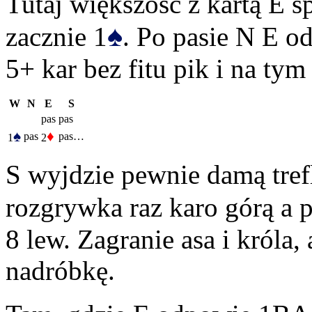
Tutaj większość z kartą E s
♠
zacznie 1
. Po pasie N E o
5+ kar bez fitu pik i na tym
W
N
E
S
pas
pas
♠
♦
pas
pas…
1
2
S wyjdzie pewnie damą tref
rozgrywka raz karo górą a
8 lew. Zagranie asa i króla
nadróbkę.