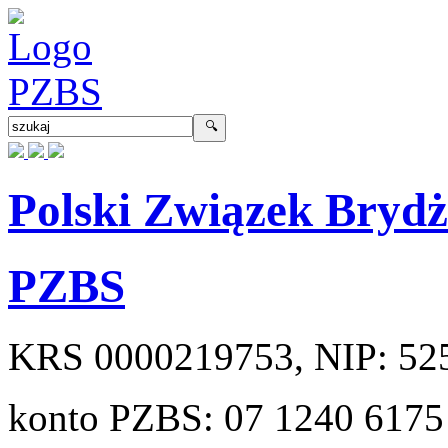
Polski Związek Bryd
PZBS
KRS
0000219753
, NIP:
52
konto PZBS:
07 1240 6175