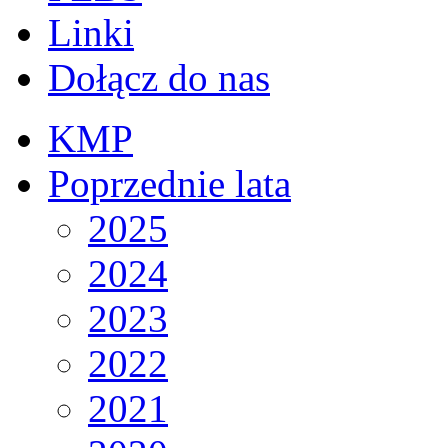
Linki
Dołącz do nas
KMP
Poprzednie lata
2025
2024
2023
2022
2021