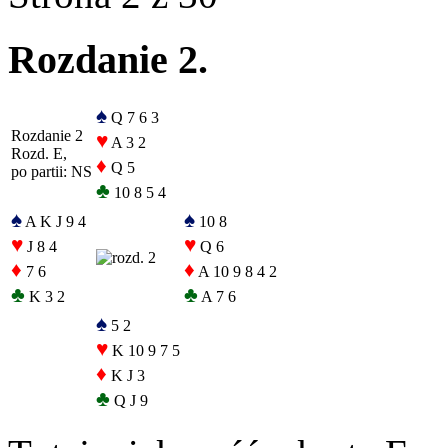
Rozdanie 2.
♠
Q 7 6 3
Rozdanie 2
♥
A 3 2
Rozd. E,
♦
Q 5
po partii: NS
♣
10 8 5 4
♠
♠
A K J 9 4
10 8
♥
♥
J 8 4
Q 6
♦
♦
7 6
A 10 9 8 4 2
♣
♣
K 3 2
A 7 6
♠
5 2
♥
K 10 9 7 5
♦
K J 3
♣
Q J 9