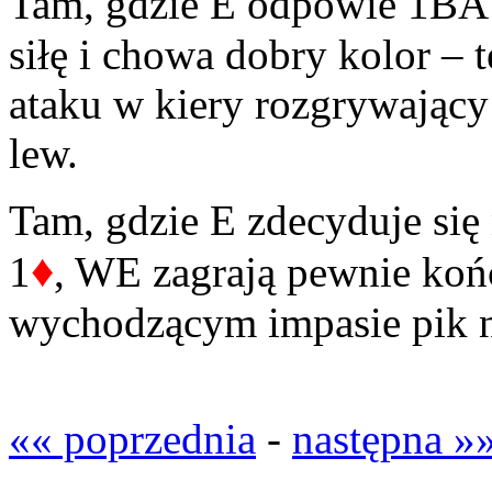
Tam, gdzie E odpowie 1BA 
siłę i chowa dobry kolor – t
ataku w kiery rozgrywający
lew.
Tam, gdzie E zdecyduje się
♦
1
, WE zagrają pewnie końc
wychodzącym impasie pik n
«« poprzednia
-
następna »