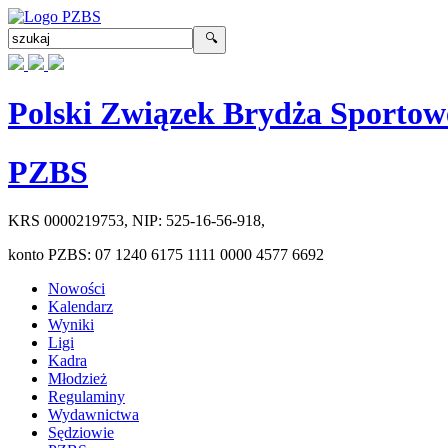
Polski Związek Brydża Sportow
PZBS
KRS
0000219753
, NIP:
525-16-56-918
,
konto PZBS:
07 1240 6175 1111 0000 4577 6692
Nowości
Kalendarz
Wyniki
Ligi
Kadra
Młodzież
Regulaminy
Wydawnictwa
Sędziowie