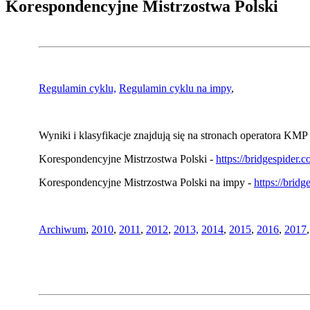
Korespondencyjne Mistrzostwa Polski
Regulamin cyklu,
Regulamin cyklu na impy
,
Wyniki i klasyfikacje znajdują się na stronach operatora KMP 
Korespondencyjne Mistrzostwa Polski -
https://bridgespider
Korespondencyjne Mistrzostwa Polski na impy -
https://brid
Archiwum
,
2010
,
2011
,
2012
,
2013,
2014
,
2015
,
2016
,
2017