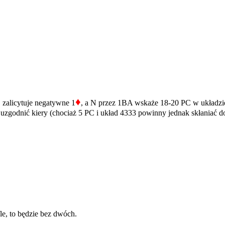
♦
S zalicytuje negatywne 1
, a N przez 1BA wskaże 18-20 PC w układzie
je uzgodnić kiery (chociaż 5 PC i układ 4333 powinny jednak skłaniać
le, to będzie bez dwóch.