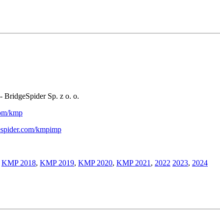
- BridgeSpider Sp. z o. o.
.com/kmp
gespider.com/kmpimp
,
KMP 2018
,
KMP 2019
,
KMP 2020
,
KMP 2021
,
2022
2023
,
2024