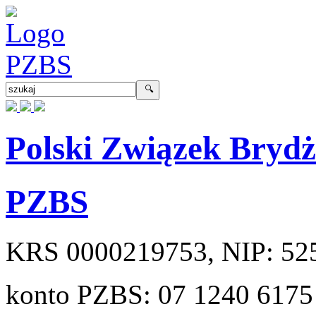
Polski Związek Bryd
PZBS
KRS
0000219753
, NIP:
52
konto PZBS:
07 1240 6175