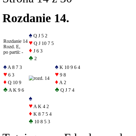
Rozdanie 14.
♠
Q J 5 2
Rozdanie 14
♥
Q J 10 7 5
Rozd. E,
♦
J 6 3
po partii: -
♣
2
♠
♠
A 8 7 3
K 10 9 6 4
♥
♥
6 3
9 8
♦
♦
Q 10 9
A 2
♣
♣
A K 9 6
Q J 7 4
♠
♥
A K 4 2
♦
K 8 7 5 4
♣
10 8 5 3