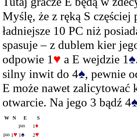
Tutaj gracze E będą w zde
Myślę, że z ręką S częściej
ładniejsze 10 PC niż posiad
spasuje – z dublem kier jego
♥
♠
odpowie 1
a E wejdzie 1
♠
silny inwit do 4
, pewnie 
E może nawet zalicytować
otwarcie. Na jego 3 bądź 4
W
N
E
S
♦
pas
1
♥
♠
♥
pas
1
1
2