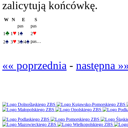
zalicytują końcówkę.
W
N
E
S
pas
pas
♣
♥
♠
♥
1
1
1
2
♠
♥
♠
♠
pas…
2
3
3
/4
«« poprzednia
-
następna »