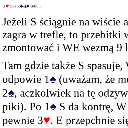
♥
♠
♠
pas
pas…
3
3
/4
Jeżeli S ściągnie na wiście 
zagra w trefle, to przebitki
zmontować i WE wezmą 9 l
Tam gdzie także S spasuje,
♠
odpowie 1
(uważam, że mo
♠
2
, aczkolwiek na tę odzyw
♠
piki). Po 1
S da kontrę, W 
♥
pewnie 3
. E przepchnie si