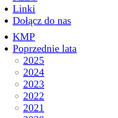
Linki
Dołącz do nas
KMP
Poprzednie lata
2025
2024
2023
2022
2021